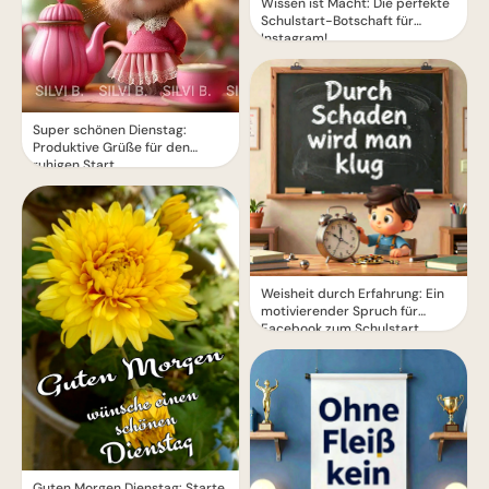
Wissen ist Macht: Die perfekte
Schulstart-Botschaft für
Instagram!
Super schönen Dienstag:
Produktive Grüße für den
ruhigen Start
Weisheit durch Erfahrung: Ein
motivierender Spruch für
Facebook zum Schulstart.
Guten Morgen Dienstag: Starte