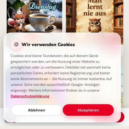
🍪
Wir verwenden Cookies
Weisheit und Entdeckerfreude:
Ruhiger Dienstag: Fokus finden,
Ein liebevoller Schulstart-Gruß
Cookies sind kleine Textdateien, die auf deinem Gerät
Tag genießen.
für YouTube
gespeichert werden, um die Nutzung einer Website zu
ermöglichen oder zu verbessern. Debilder.net sammelt keine
persönlichen Daten, erfordert keine Registrierung und bietet
keine Abonnements an – die Nutzung ist immer kostenlos. Auf
unserer Seite werden ausschließlich Google-Anzeigen
angezeigt. Weitere Informationen findest du in unserer
Datenschutzerklärung
.
Ablehnen
Akzeptieren
Ein ruhiger Dienstag: Dein Moment der Achtsamkeit und Fokus in der Natur
Download
Schulstart-Motivation mit