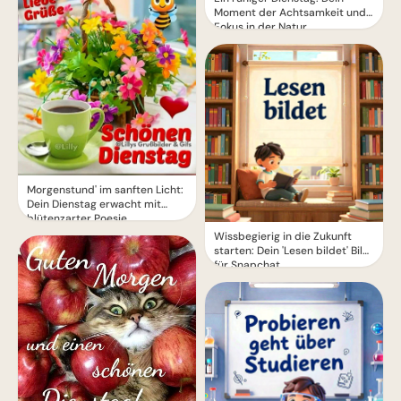
Moment der Achtsamkeit und
Fokus in der Natur
Morgenstund' im sanften Licht:
Dein Dienstag erwacht mit
blütenzarter Poesie
Wissbegierig in die Zukunft
starten: Dein 'Lesen bildet' Bild
für Snapchat