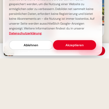
gespeichert werden, um die Nutzung einer Website zu
ermöglichen oder zu verbessern. Debilder.net sammelt keine
persönlichen Daten, erfordert keine Registrierung und bietet
keine Abonnements an – die Nutzung ist immer kostenlos. Auf
unserer Seite werden ausschließlich Google-Anzeigen
angezeigt. Weitere Informationen findest du in unserer
Schulstart Bilder für WhatsApp
- Die großen Freunde
Datenschutzerklärung
.
Ablehnen
Akzeptieren
Ein süßer Gruß zum Dienstag - Viel Freude!
Download
Schönen Dienstag Morgen - Ein
Tag voller Freude und Wärme
Schulstart Abenteuer: Eine
magische Reise über den
Wolken für Instagram