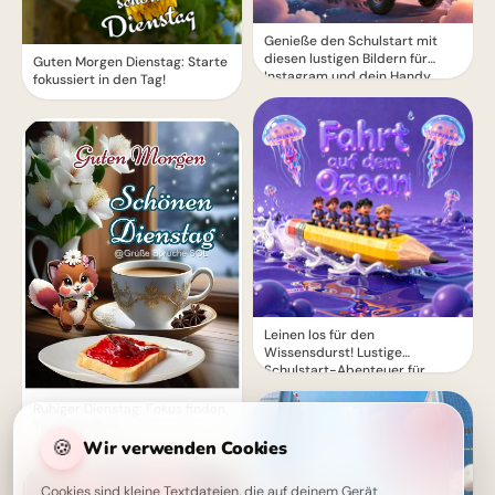
Genieße den Schulstart mit
diesen lustigen Bildern für
Guten Morgen Dienstag: Starte
Instagram und dein Handy
fokussiert in den Tag!
Leinen los für den
Wissensdurst! Lustige
Schulstart-Abenteuer für
Instagram.
Ruhiger Dienstag: Fokus finden,
Tag genießen.
🍪
Wir verwenden Cookies
Cookies sind kleine Textdateien, die auf deinem Gerät