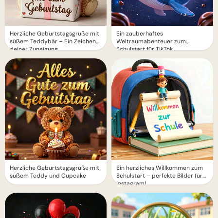
Herzliche Geburtstagsgrüße mit
Ein zauberhaftes
süßem Teddybär – Ein Zeichen
Weltraumabenteuer zum
deiner Zuneigung
Schulstart für TikTok
Herzliche Geburtstagsgrüße mit
Ein herzliches Willkommen zum
süßem Teddy und Cupcake
Schulstart – perfekte Bilder für
Instagram!