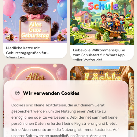
Niedliche Katze mit
Liebevolle Willkommensgrüße
Geburtstagsgrüßen für
zum Schulstart für WhatsApp –
WhatsApp
voller Vorfreude!
🍪
Wir verwenden Cookies
Cookies sind kleine Textdateien, die auf deinem Gerät
gespeichert werden, um die Nutzung einer Website zu
ermöglichen oder zu verbessern. Debilder.net sammelt keine
persönlichen Daten, erfordert keine Registrierung und bietet
keine Abonnements an – die Nutzung ist immer kostenlos. Auf
Strahlende Geburtstagsgrüße:
Lächeln nicht vergessen: Dein
unserer Seite werden ausschließlich Google-Anzeigen