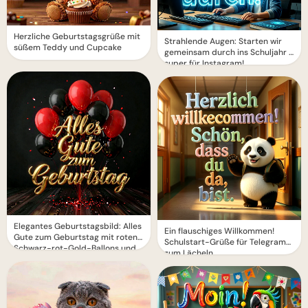
Herzliche Geburtstagsgrüße mit
Strahlende Augen: Starten wir
süßem Teddy und Cupcake
gemeinsam durch ins Schuljahr –
super für Instagram!
Elegantes Geburtstagsbild: Alles
Ein flauschiges Willkommen!
Gute zum Geburtstag mit roten
Schulstart-Grüße für Telegram
Schwarz-rot-Gold-Ballons und
zum Lächeln
golden