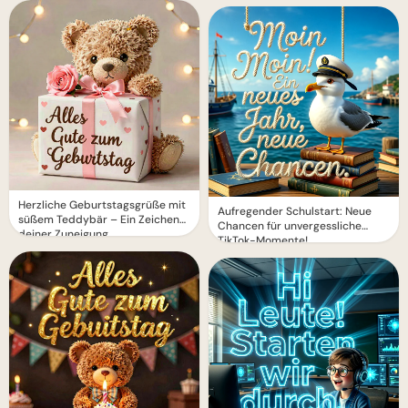
Herzliche Geburtstagsgrüße mit
Aufregender Schulstart: Neue
süßem Teddybär – Ein Zeichen
Chancen für unvergessliche
deiner Zuneigung
TikTok-Momente!