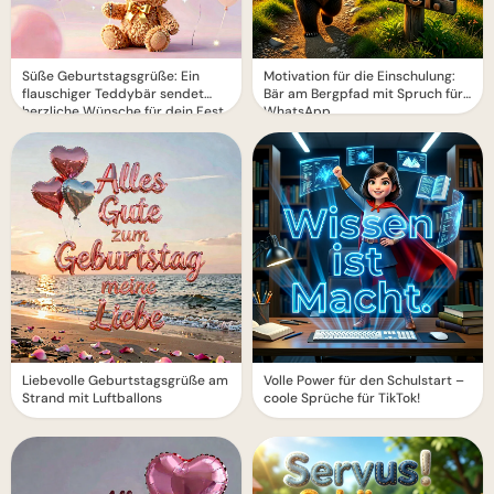
Süße Geburtstagsgrüße: Ein
Motivation für die Einschulung:
flauschiger Teddybär sendet
Bär am Bergpfad mit Spruch für
herzliche Wünsche für dein Fest
WhatsApp
Liebevolle Geburtstagsgrüße am
Volle Power für den Schulstart –
Strand mit Luftballons
coole Sprüche für TikTok!