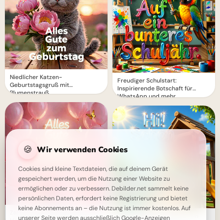
Niedlicher Katzen-
Freudiger Schulstart:
Geburtstagsgruß mit
Inspirierende Botschaft für
Blumenstrauß
WhatsApp und mehr
🍪
Wir verwenden Cookies
Cookies sind kleine Textdateien, die auf deinem Gerät
gespeichert werden, um die Nutzung einer Website zu
ermöglichen oder zu verbessern. Debilder.net sammelt keine
persönlichen Daten, erfordert keine Registrierung und bietet
keine Abonnements an – die Nutzung ist immer kostenlos. Auf
Zärtliche Geburtstagsgrüße für
Aufregender Schulstart! Dein
unserer Seite werden ausschließlich Google-Anzeigen