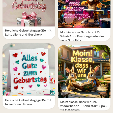
Herzliche Geburtstagsgrüße mit
Motivierender Schulstart für
Luftballons und Geschenk
WhatsApp: Energiegeladen ins
neue Schuljahr!
Herzliche Geburtstagsgrüße mit
Moin! Klasse, dass wir uns
funkelnden Herzen
wiederhaben – Schulstart-Spaß
für Instagram