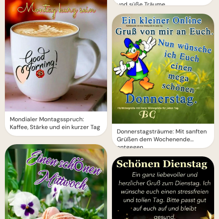
und süße Träume
Mondialer Montagsspruch:
Kaffee, Stärke und ein kurzer Tag
Donnerstagsträume: Mit sanften
Grüßen dem Wochenende
entgegen