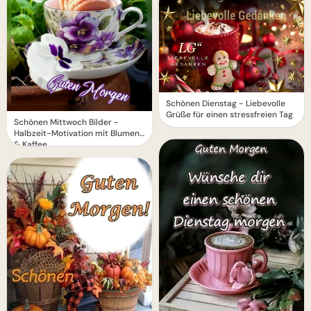
Schönen Dienstag - Liebevolle
Grüße für einen stressfreien Tag
Schönen Mittwoch Bilder -
Halbzeit-Motivation mit Blumen
& Kaffee