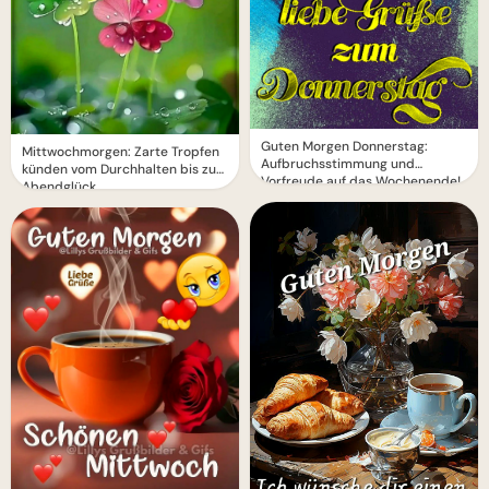
Guten Morgen Donnerstag:
Mittwochmorgen: Zarte Tropfen
Aufbruchsstimmung und
künden vom Durchhalten bis zum
Vorfreude auf das Wochenende!
Abendglück