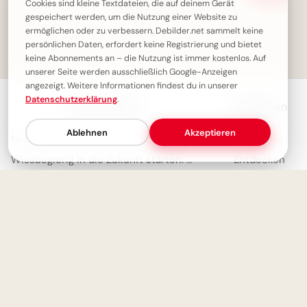
✓ Du hast alles gesehen!
Cookies sind kleine Textdateien, die auf deinem Gerät
gespeichert werden, um die Nutzung einer Website zu
ermöglichen oder zu verbessern. Debilder.net sammelt keine
persönlichen Daten, erfordert keine Registrierung und bietet
1
2
Weiter (Next)
keine Abonnements an – die Nutzung ist immer kostenlos. Auf
unserer Seite werden ausschließlich Google-Anzeigen
angezeigt. Weitere Informationen findest du in unserer
Datenschutzerklärung
.
Neueste Bilder
Navigation
Ablehnen
Akzeptieren
Neustart voller Motivation: Schulbeginn inspirieren und auf TikTok verbreiten!
Startseite
Wissbegierig in die Zukunft starten: Dein 'Lesen bildet' Bild für Snapchat
Entdecken
Forschergeist wecken: Inspirierende Schulstart-Bilder für Facebook
Trending Heute
Ordnung leicht gemacht: Dein motivierender Spruch für Instagram zum Schulstart!
Meistgesehen
Motivation pur für den Schulanfang: Inspirierende Botschaft zum Teilen per WhatsApp!
Sammlungen
Artikel
Über Debilder