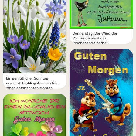
Donnerstag: Der Wind der
Vorfreude weht das
Wochenende herbei!
Ein gemütlicher Sonntag
erwacht: Frühlingsblumen für
einen entspannten Morgen