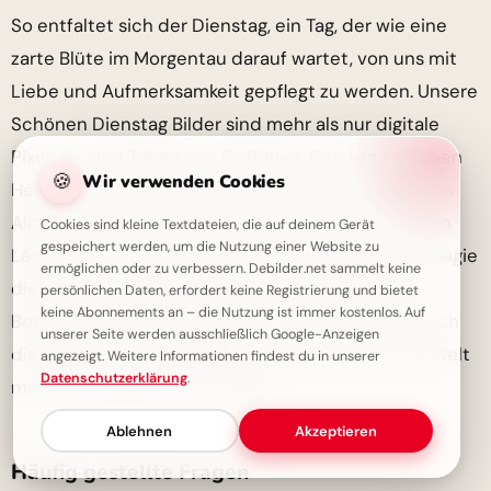
So entfaltet sich der Dienstag, ein Tag, der wie eine
zarte Blüte im Morgentau darauf wartet, von uns mit
Liebe und Aufmerksamkeit gepflegt zu werden. Unsere
Schönen Dienstag Bilder sind mehr als nur digitale
Pixel; sie sind Träger von Gefühlen, Brücken zwischen
🍪
Wir verwenden Cookies
Herzen und kleine Oasen der Ruhe in der Hektik des
Alltags. Mögen sie dir und deinen Liebsten stets ein
Cookies sind kleine Textdateien, die auf deinem Gerät
gespeichert werden, um die Nutzung einer Website zu
Lächeln ins Gesicht zaubern und die besondere Magie
ermöglichen oder zu verbessern. Debilder.net sammelt keine
dieses Wochentages unterstreichen. Teile diese
persönlichen Daten, erfordert keine Registrierung und bietet
keine Abonnements an – die Nutzung ist immer kostenlos. Auf
Botschaften der Zuneigung und lass die Liebe durch
unserer Seite werden ausschließlich Google-Anzeigen
die digitalen Kanäle fließen, so wie die Sonne die Welt
angezeigt. Weitere Informationen findest du in unserer
Datenschutzerklärung
.
mit ihrem warmen Licht erhellt.
Ablehnen
Akzeptieren
Häufig gestellte Fragen