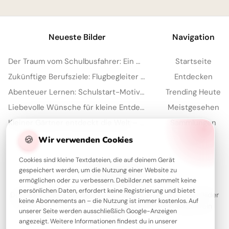
Neueste Bilder
Navigation
Der Traum vom Schulbusfahrer: Ein motivierender Start für WhatsApp
Startseite
Zukünftige Berufsziele: Flugbegleiter Motivation für den Schulweg TikTok
Entdecken
Abenteuer Lernen: Schulstart-Motivation mit dem Förster für Threads!
Trending Heute
Liebevolle Wünsche für kleine Entdecker zum Schulbeginn per WhatsApp!
Meistgesehen
Kleiner Gärtner entdeckt die Welt – ein süßes Bild für WhatsApp!
Sammlungen
Artikel
🍪
Wir verwenden Cookies
Cookies sind kleine Textdateien, die auf deinem Gerät
gespeichert werden, um die Nutzung einer Website zu
Über Debilder
ermöglichen oder zu verbessern. Debilder.net sammelt keine
persönlichen Daten, erfordert keine Registrierung und bietet
Debilder ist deine Plattform für die schönsten Grüße und Bilder
keine Abonnements an – die Nutzung ist immer kostenlos. Auf
zum Teilen. Entdecke unsere Sammlung und verschenke ein
unserer Seite werden ausschließlich Google-Anzeigen
Lächeln!
angezeigt. Weitere Informationen findest du in unserer