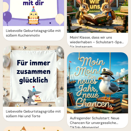
Liebevolle Geburtstagsgrüße mit
süßem Kuchenmotiv
Moin! Klasse, dass wir uns
wiederhaben – Schulstart-Spaß
für Instagram
Liebevolle Geburtstagsgrüße mit
süßem Hai und Torte
Aufregender Schulstart: Neue
Chancen für unvergessliche
TikTok-Momente!