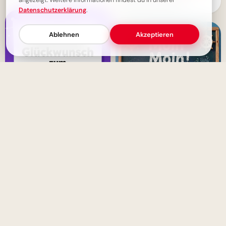
angezeigt. Weitere Informationen findest du in unserer
Aufbruch ins Lernen für
Datenschutzerklärung
.
Snapchat-Stories!
Ablehnen
Akzeptieren
Liebevolle Geburtstagsgrüße mit
süßem Affenmotiv
Ein schwungvoller Start ins
Lernen: Schulbeginn Grüße für
Instagram