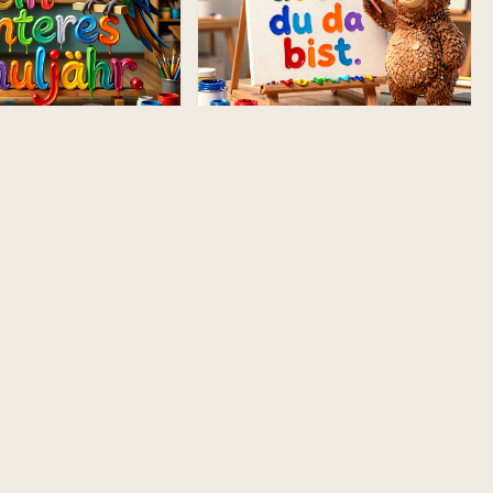
chulstart: Inspirierende
Willkommen im neuen Schuljahr!
für WhatsApp und mehr
Freche Schulstart-Grüße für
Telegram