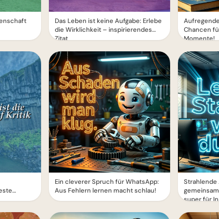
denschaft
Das Leben ist keine Aufgabe: Erlebe
Aufregende
die Wirklichkeit – inspirierendes
Chancen fü
Zitat
Momente!
Ein cleverer Spruch für WhatsApp:
Strahlende 
este
Aus Fehlern lernen macht schlau!
gemeinsam 
super für I