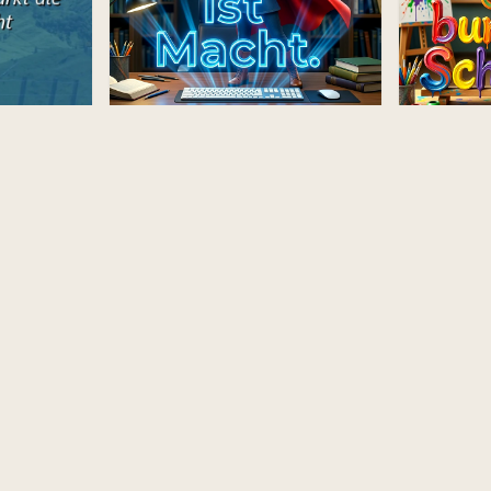
Leben! Dein
Volle Power für den Schulstart –
Freudiger S
en
coole Sprüche für TikTok!
Botschaft 