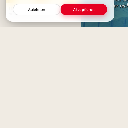
Liebevolle Geburtstagsgrüße mit
Ablehnen
Akzeptieren
süßem Tiger und Torte
Faulheit? Lieber süßes 
Spruch gegen den inner
Schweinehund
Liebevolle Geburtstagsgrüße mit
süßem Otter und Torte