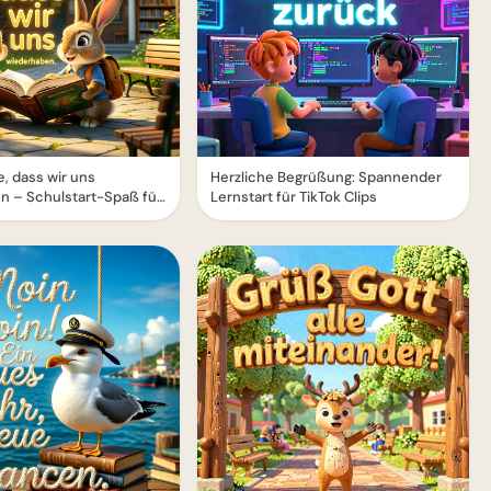
e, dass wir uns
Herzliche Begrüßung: Spannender
n – Schulstart-Spaß für
Lernstart für TikTok Clips