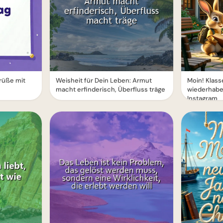
rüße mit
Weisheit für Dein Leben: Armut
Moin! Klass
macht erfinderisch, Überfluss träge
wiederhabe
Instagram