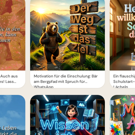
 Auch aus
Motivation für die Einschulung: Bär
Ein flausch
s! Lass
am Bergpfad mit Spruch für
Schulstart
WhatsApp
Lächeln