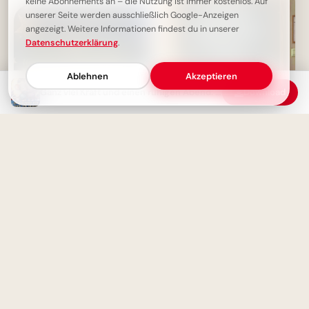
keine Abonnements an – die Nutzung ist immer kostenlos. Auf
unserer Seite werden ausschließlich Google-Anzeigen
angezeigt. Weitere Informationen findest du in unserer
Datenschutzerklärung
.
Ablehnen
Akzeptieren
Ganz viel Kraft und einen ruhigen Abend: Dein Guten-Abend-Grußbild
Download
Weisheit durch Erfahrung: Ein
motivierender Spruch für
Facebook zum Schulstart.
Einen schönen Abend & gute
Nacht: Dein Grußbild mit
Wünschen zum Teilen