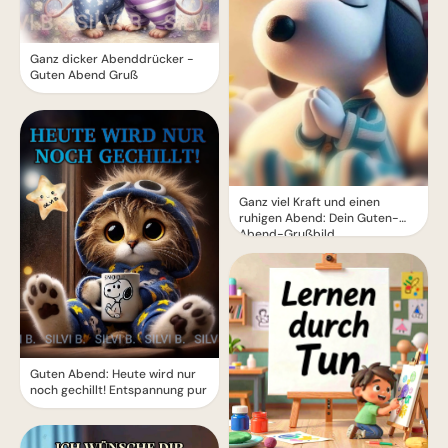
Ganz dicker Abenddrücker -
Guten Abend Gruß
Ganz viel Kraft und einen
ruhigen Abend: Dein Guten-
Abend-Grußbild
Guten Abend: Heute wird nur
noch gechillt! Entspannung pur