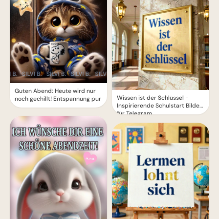
Guten Abend: Heute wird nur
Wissen ist der Schlüssel -
noch gechillt! Entspannung pur
Inspirierende Schulstart Bilder
für Telegram