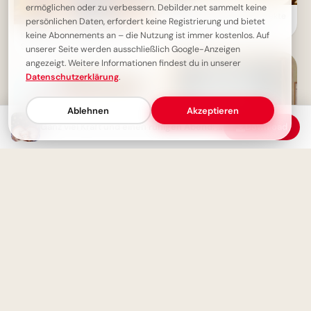
ermöglichen oder zu verbessern. Debilder.net sammelt keine
Wissen ist Macht: Die perfekte
persönlichen Daten, erfordert keine Registrierung und bietet
Schulstart-Botschaft für
keine Abonnements an – die Nutzung ist immer kostenlos. Auf
Kacktage im Glitzerlook -
Instagram!
Schönen Abend wünschen
unserer Seite werden ausschließlich Google-Anzeigen
angezeigt. Weitere Informationen findest du in unserer
Datenschutzerklärung
.
Ablehnen
Akzeptieren
Ganz viel Kraft und einen ruhigen Abend: Dein Guten-Abend-Grußbild
Download
Weisheit durch Erfahrung: Ein
motivierender Spruch für
Facebook zum Schulstart.
Ein niedliches Mäuschen
wünscht dir einen schönen
Abend