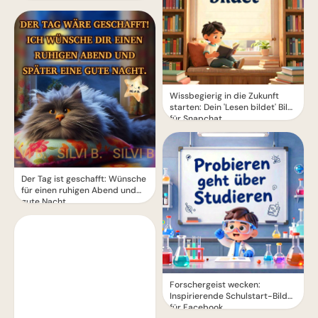
Wissbegierig in die Zukunft
starten: Dein 'Lesen bildet' Bild
für Snapchat
Der Tag ist geschafft: Wünsche
für einen ruhigen Abend und
gute Nacht.
Forschergeist wecken:
Inspirierende Schulstart-Bilder
für Facebook