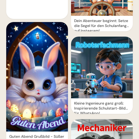
Dein Abenteuer beginnt: Setze
die Segel für den Schulanfang
auf Instagram!
Kleine Ingenieure ganz groß:
Inspirierende Schulstart-Bilder
für WhatsApp!
Guten Abend Grußbild - Süßer