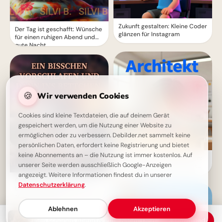
Zukunft gestalten: Kleine Coder
Der Tag ist geschafft: Wünsche
glänzen für Instagram
für einen ruhigen Abend und
gute Nacht.
🍪
Wir verwenden Cookies
Cookies sind kleine Textdateien, die auf deinem Gerät
gespeichert werden, um die Nutzung einer Website zu
ermöglichen oder zu verbessern. Debilder.net sammelt keine
persönlichen Daten, erfordert keine Registrierung und bietet
keine Abonnements an – die Nutzung ist immer kostenlos. Auf
Schulstart mit großen Plänen:
unserer Seite werden ausschließlich Google-Anzeigen
Der kleine Architekt erobert
Pinterest!
angezeigt. Weitere Informationen findest du in unserer
Guten-Abend-Grußbild: Ein
Datenschutzerklärung
.
bisschen vorschlafen für einen
schönen Abend!
Ablehnen
Akzeptieren
Einen schönen Abend & gute Nacht: Dein Grußbild mit Wünschen zum Teilen
Download