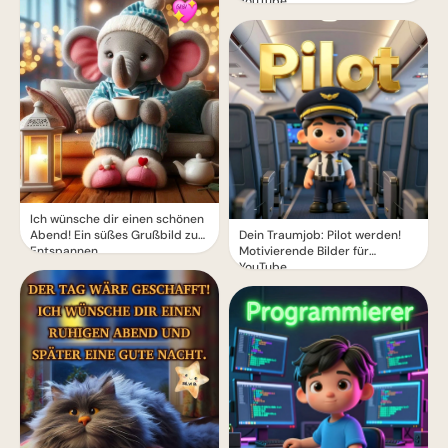
YouTube
Ich wünsche dir einen schönen
Abend! Ein süßes Grußbild zum
Dein Traumjob: Pilot werden!
Entspannen
Motivierende Bilder für
YouTube