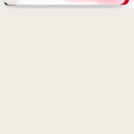
Träume bauen: Dein kleiner
Ingenieur startet durch –
perfekt für WhatsApp!
Guten Abend -
Wunderschönen Abend
wünschen
Wissen wächst mit Neugier:
Schulstart-Impulse, perfekt für