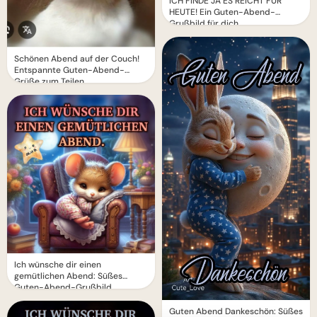
ICH FINDE JA ES REICHT FÜR
HEUTE! Ein Guten-Abend-
Grußbild für dich
Schönen Abend auf der Couch!
Entspannte Guten-Abend-
Grüße zum Teilen
Ich wünsche dir einen
gemütlichen Abend: Süßes
Guten-Abend-Grußbild
Guten Abend Dankeschön: Süßes