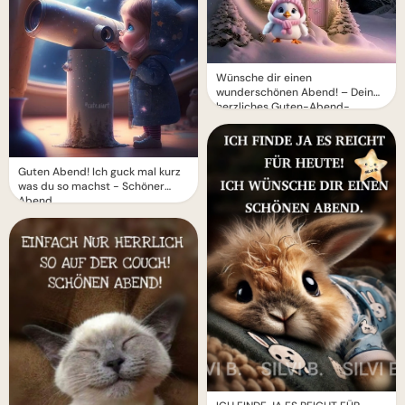
Wünsche dir einen
wunderschönen Abend! – Dein
herzliches Guten-Abend-
Grußbild
Guten Abend! Ich guck mal kurz
was du so machst - Schöner
Abend