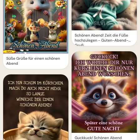
Schönen Abend! Zeit die Füße
hochzulegen - Guten-Abend-
Gruß
Süße Grüße für einen schönen
Abend
Guckkuck! Schönen Abend