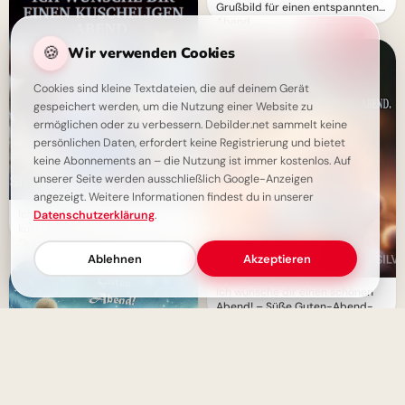
Grußbild für einen entspannten
Abend
🍪
Wir verwenden Cookies
Cookies sind kleine Textdateien, die auf deinem Gerät
gespeichert werden, um die Nutzung einer Website zu
ermöglichen oder zu verbessern. Debilder.net sammelt keine
persönlichen Daten, erfordert keine Registrierung und bietet
keine Abonnements an – die Nutzung ist immer kostenlos. Auf
unserer Seite werden ausschließlich Google-Anzeigen
angezeigt. Weitere Informationen findest du in unserer
Ich wünsche dir einen
Datenschutzerklärung
.
kuscheligen Abend – Herzliche
Guten-Abend-Grüße zum Teilen
Ablehnen
Akzeptieren
Ich wünsche dir einen schönen
Abend! – Süße Guten-Abend-
Grüße zum Teilen