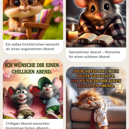
Ein süßes Eichhörnchen wünscht
dir einen angenehmen Abend
Gemütlicher Abend - Wünsche
für einen schönen Abend
Chilligen Abend wünschen:
Kostenlose Guten-Abend-