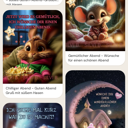
– süßes Guten-Abend-Grußbild
mit Hasen
Gemütlicher Abend - Wünsche
für einen schönen Abend
Chilliger Abend - Guten Abend
Gruß mit süßem Hasen