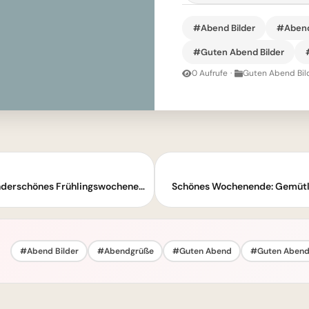
#Abend Bilder
#Aben
#Guten Abend Bilder
0 Aufrufe
·
Guten Abend Bil
Süße Guten Morgen Grüße: Habt ein wunderschönes Frühlingswochenende
Schönes Wochenende: Gemütli
#Abend Bilder
#Abendgrüße
#Guten Abend
#Guten Abend 