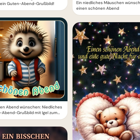
Ein niedliches Mäuschen wünscht
 Dein Guten-Abend-Grußbild!
einen schönen Abend
en Abend wünschen: Niedliches
-Abend-Grußbild mit Igel zum