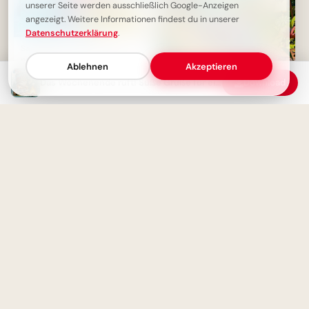
unserer Seite werden ausschließlich Google-Anzeigen
angezeigt. Weitere Informationen findest du in unserer
Datenschutzerklärung
.
Samstag Gruß: Süßer Esel
wünscht schönes, rutschfreies
Ablehnen
Akzeptieren
Wochenende
Ein witziger Start ins
Das Wochenende ruft! Süße Grüße für einen entspannten Start
Download
Schulleben: Lustige
Abenteuerbilder für Instagram
Schönes Wochenende!
Bildung beginnt jetzt:
Herzlicher Gruß vom
Spannende Schulerlebnisse für
Marktplatz für deine Liebsten
Snapchat!