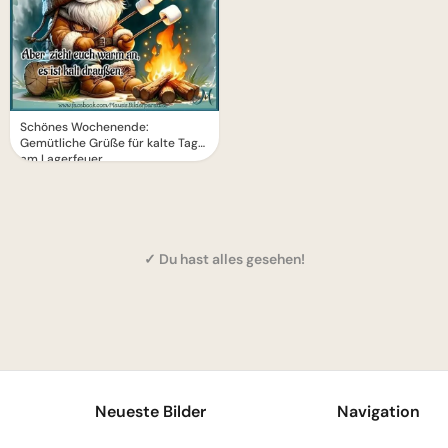
Schönes Wochenende:
Gemütliche Grüße für kalte Tage
am Lagerfeuer
✓ Du hast alles gesehen!
1
Neueste Bilder
Navigation