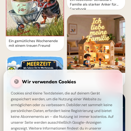
Familie als starker Anker für
Facebook
Ein gemütliches Wochenende
mit einem treuen Freund
Motivierende Bilder zur
🍪
Wir verwenden Cookies
Einschulung mit Familienliebe
– Herzlich für WhatsApp
Cookies sind kleine Textdateien, die auf deinem Gerät
gespeichert werden, um die Nutzung einer Website zu
ermöglichen oder zu verbessern. Debilder.net sammelt keine
persönlichen Daten, erfordert keine Registrierung und bietet
keine Abonnements an – die Nutzung ist immer kostenlos. Auf
Startklar fürs Wochenende?
unserer Seite werden ausschließlich Google-Anzeigen
Meerzeit ruft – Abenteuer
warten!
angezeigt. Weitere Informationen findest du in unserer