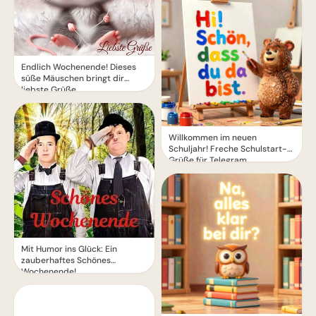
Endlich Wochenende! Dieses
süße Mäuschen bringt dir
liebste Grüße.
Willkommen im neuen
Schuljahr! Freche Schulstart-
Grüße für Telegram
Mit Humor ins Glück: Ein
zauberhaftes Schönes
Wochenende!