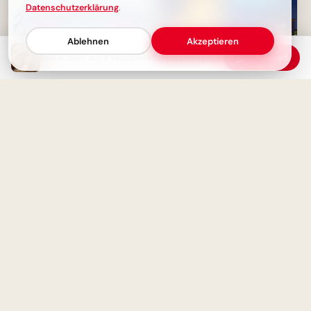
Datenschutzerklärung
.
Ablehnen
Akzeptieren
Freue dich auf's Wochenende: Schönen Freitag!
Download
Starker Schulstart: Väterliche
Inspiration für Instagram
Schönes Wochenende mit
Knuddel-Igeln: Dein
kuscheliger Gruß am
Wintermorgen
Von Herzen für Papa: Ein kleiner
Fliegergruß zum Teilen via
WhatsApp