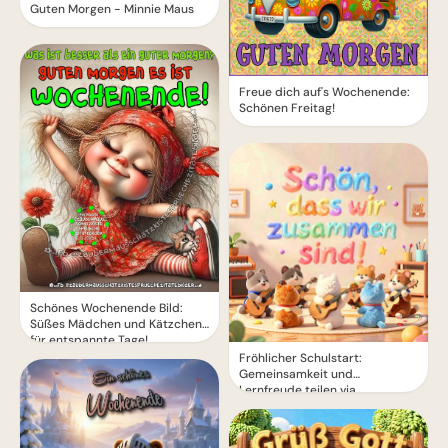
Guten Morgen - Minnie Maus
Freue dich auf's Wochenende:
Schönen Freitag!
Schönes Wochenende Bild:
Süßes Mädchen und Kätzchen
für entspannte Tage!
Fröhlicher Schulstart:
Gemeinsamkeit und
Lernfreude teilen via
WhatsApp!