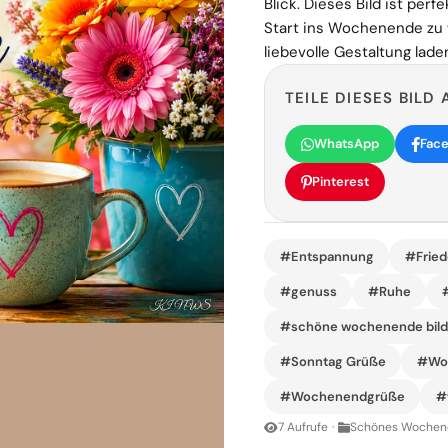
Blick. Dieses Bild ist pe
Start ins Wochenende zu
liebevolle Gestaltung la
TEILE DIESES BILD 
WhatsApp
Fac
Pinterest
#Entspannung
#Fried
#genuss
#Ruhe
#schöne wochenende bild
#Sonntag Grüße
#Woc
#Wochenendgrüße
#
7 Aufrufe
·
Schönes Wochene