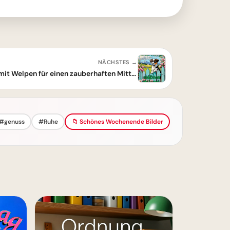
NÄCHSTES →
Herzlicher Guten Morgen Gruß mit Welpen für einen zauberhaften Mittwoch
#genuss
#Ruhe
📁 Schönes Wochenende Bilder