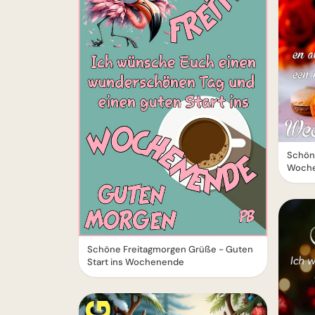
Schöne
Woch
Schöne Freitagmorgen Grüße - Guten
Start ins Wochenende