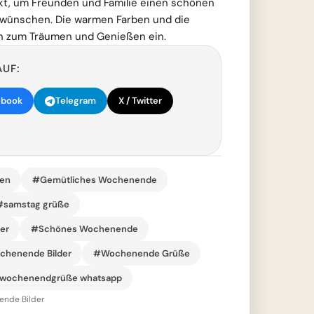
rfekt, um Freunden und Familie einen schönen
 wünschen. Die warmen Farben und die
den zum Träumen und Genießen ein.
AUF:
ebook
Telegram
X / Twitter
en
#Gemütliches Wochenende
#samstag grüße
er
#Schönes Wochenende
henende Bilder
#Wochenende Grüße
wochenendgrüße whatsapp
nde Bilder