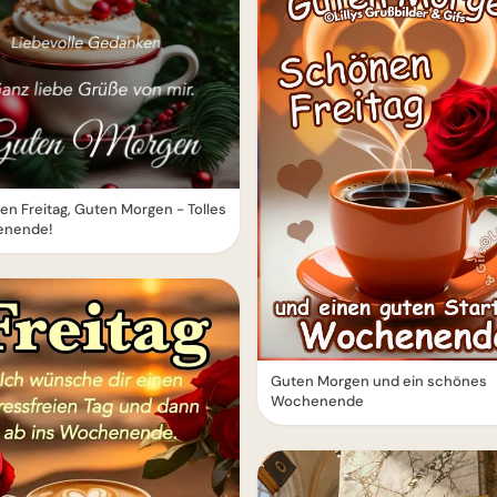
n Freitag, Guten Morgen - Tolles
nende!
Guten Morgen und ein schönes
Wochenende