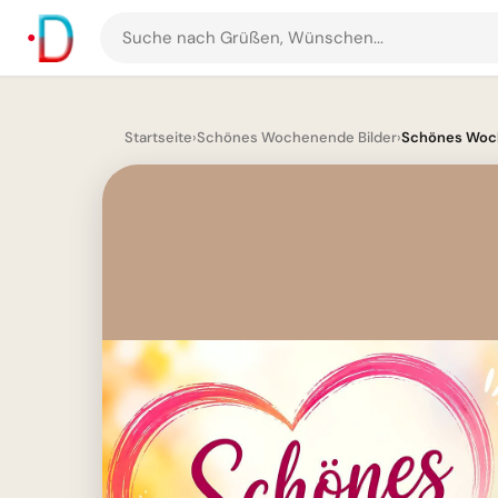
Suche
nach
Grüßen
und
Startseite
›
Schönes Wochenende Bilder
›
Schönes Woch
Bildern