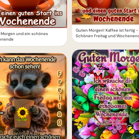
Guten Morgen! Kaffee ist fertig -
 Morgen und ein schönes
Schönen Freitag und Wochenen
enende