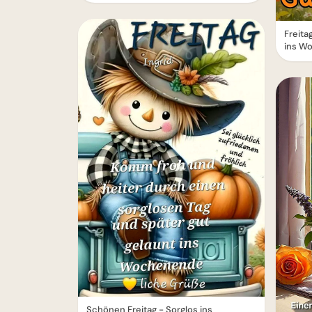
Freita
ins W
Schönen Freitag - Sorglos ins