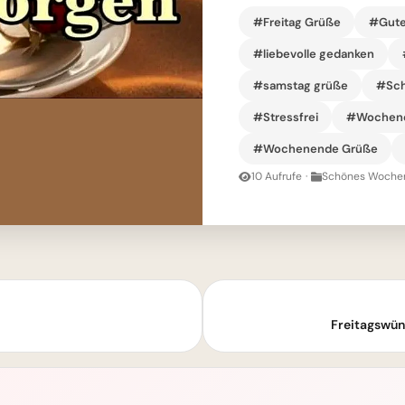
#Freitag Grüße
#Gute
#liebevolle gedanken
#samstag grüße
#Sch
#Stressfrei
#Wochene
#Wochenende Grüße
10 Aufrufe
·
Schönes Wochen
Freitagswüns