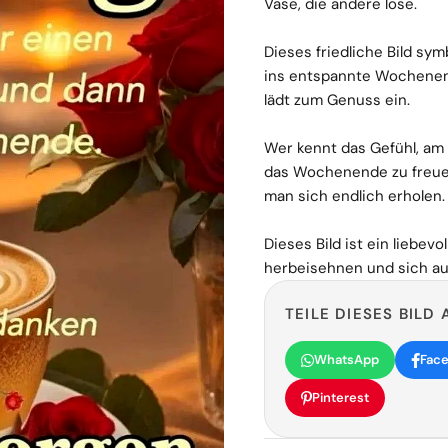
Vase, die andere lose.
Dieses friedliche Bild sy
ins entspannte Wochenend
lädt zum Genuss ein.
Wer kennt das Gefühl, am
das Wochenende zu freuen
man sich endlich erholen.
Dieses Bild ist ein liebevol
herbeisehnen und sich auf 
TEILE DIESES BILD 
WhatsApp
Fac
Pinterest