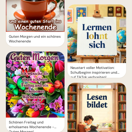
Guten Morgen und ein schönes
Wochenende
Neustart voller Motivation:
Schulbeginn inspirieren und
auf TikTok verbreiten!
Schönen Freitag und
erholsames Wochenende -
Guten Morgen!