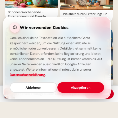
Schönes Wochenende -
Weisheit durch Erfahrung: Ein
Entspannung und Freude
motivierender Spruch für
Facebook zum Schulstart.
🍪
Wir verwenden Cookies
Cookies sind kleine Textdateien, die auf deinem Gerät
gespeichert werden, um die Nutzung einer Website zu
ermöglichen oder zu verbessern. Debilder.net sammelt keine
persönlichen Daten, erfordert keine Registrierung und bietet
keine Abonnements an – die Nutzung ist immer kostenlos. Auf
unserer Seite werden ausschließlich Google-Anzeigen
angezeigt. Weitere Informationen findest du in unserer
Datenschutzerklärung
.
Ohne Fleiß kein Preis: Starte
Ablehnen
Akzeptieren
deine Lernreise voller
Motivation für Instagram
Schönen Freitag! Guten Morgen & guten Start ins Wochenende
Download
Schönes Wochenende Bilder -
Ein friedlicher Hirsch zum
Entspannen