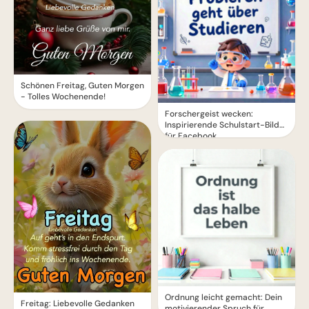
Schönen Freitag, Guten Morgen
- Tolles Wochenende!
Forschergeist wecken:
Inspirierende Schulstart-Bilder
für Facebook
Ordnung leicht gemacht: Dein
Freitag: Liebevolle Gedanken
motivierender Spruch für