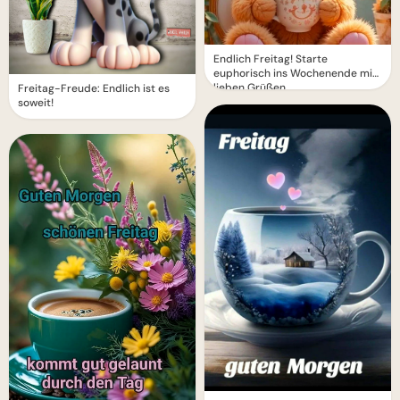
Endlich Freitag! Starte
euphorisch ins Wochenende mit
lieben Grüßen
Freitag-Freude: Endlich ist es
soweit!