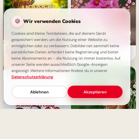
🍪
Wir verwenden Cookies
Cookies sind kleine Textdateien, die auf deinem Gerät
gespeichert werden, um die Nutzung einer Website zu
ermöglichen oder zu verbessern. Debilder.net sammelt keine
Freitag - Endlich ist das
persönlichen Daten, erfordert keine Registrierung und bietet
Wochenende in Sicht!
keine Abonnements an – die Nutzung ist immer kostenlos. Auf
unserer Seite werden ausschließlich Google-Anzeigen
angezeigt. Weitere Informationen findest du in unserer
Schönen Freitag Bilder - Guten
Datenschutzerklärung
.
Morgen und einen schönen
Freitag
Ablehnen
Akzeptieren