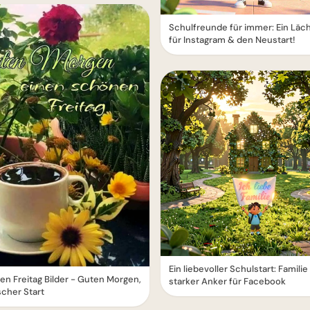
Schulfreunde für immer: Ein Läc
für Instagram & den Neustart!
Ein liebevoller Schulstart: Familie 
n Freitag Bilder - Guten Morgen,
starker Anker für Facebook
ischer Start