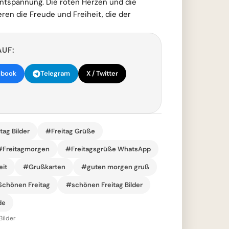
Entspannung. Die roten Herzen und die
eren die Freude und Freiheit, die der
AUF:
ebook
Telegram
X / Twitter
tag Bilder
#Freitag Grüße
#Freitagmorgen
#Freitagsgrüße WhatsApp
it
#Grußkarten
#guten morgen gruß
chönen Freitag
#schönen Freitag Bilder
de
Bilder