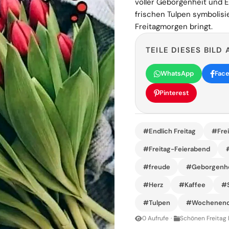
voller Geborgenheit und 
frischen Tulpen symbolisi
Freitagmorgen bringt.
TEILE DIESES BILD 
WhatsApp
Fac
Pinterest
#Endlich Freitag
#Frei
#Freitag-Feierabend
#freude
#Geborgenhe
#Herz
#Kaffee
#S
#Tulpen
#Wochenen
0 Aufrufe
·
Schönen Freitag 