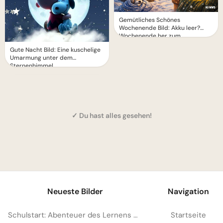
Gemütliches Schönes
Wochenende Bild: Akku leer?
Wochenende her zum
Entspannen!
Gute Nacht Bild: Eine kuschelige
Umarmung unter dem
Sternenhimmel
✓ Du hast alles gesehen!
1
Neueste Bilder
Navigation
Schulstart: Abenteuer des Lernens entdecken – perfekte Inspiration für Instagram
Startseite