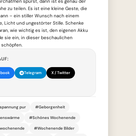
Durchatmen spürst, dann ist es genau der
e zu teilen. Es ist eine kleine Geste, die
kann – ein stiller Wunsch nach einem
 Licht und ungestörter Stille. Schenke
ran, wie wichtig es ist, den eigenen Akku
e sie ein, in dieser beschaulichen
 schöpfen.
AUF:
ebook
Telegram
X / Twitter
spannung pur
#Geborgenheit
zenswärme
#Schönes Wochenende
rwochenende
#Wochenende Bilder