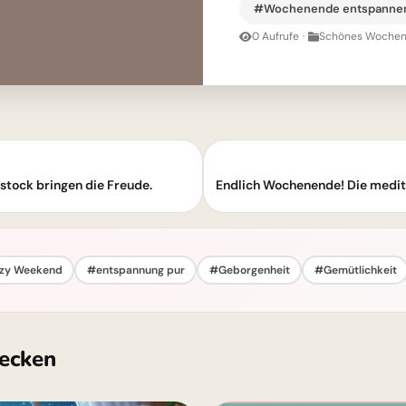
#Wochenende entspanne
0 Aufrufe
·
Schönes Wochen
tock bringen die Freude.
Endlich Wochenende! Die mediti
zy Weekend
#entspannung pur
#Geborgenheit
#Gemütlichkeit
ecken