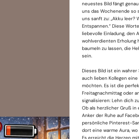
neuestes Bild fängt genau
uns das Wochenende so se
uns sanft zu: „Akku leer?
Entspannen.“ Diese Worte 
liebevolle Einladung, den 
wohlverdienten Erholung 
baumeln zu lassen, die Hek
sein.
Dieses Bild ist ein wahrer 
auch lieben Kollegen eine
möchten. Es ist die perfe
Freitagnachmittag oder 
signalisieren: Lehn dich 
Ob als herzlicher Gruß in
Anker der Ruhe auf Facebo
persönliche Pinterest-Sam
dort eine warme Aura, w
Es erreicht die Herzen mit