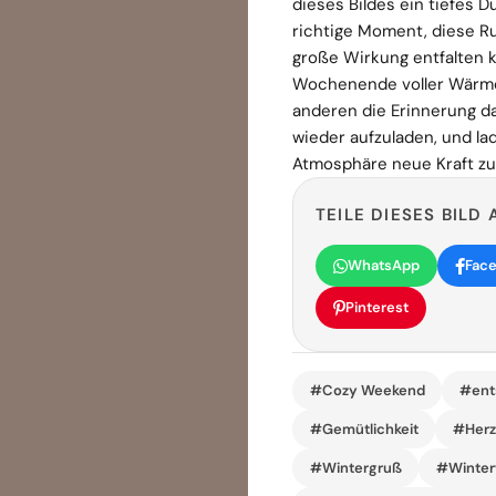
dieses Bildes ein tiefes 
richtige Moment, diese Ruh
große Wirkung entfalten 
Wochenende voller Wärme,
anderen die Erinnerung da
wieder aufzuladen, und lad
Atmosphäre neue Kraft zu
TEILE DIESES BILD 
WhatsApp
Fac
Pinterest
#Cozy Weekend
#ent
#Gemütlichkeit
#Her
#Wintergruß
#Winte