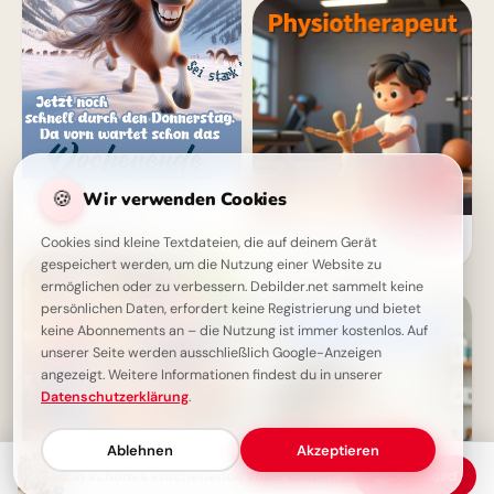
🍪
Wir verwenden Cookies
Ein fröhliches Pferd begrüßt
das Wochenende
Beruf Physiotherapeut
Cookies sind kleine Textdateien, die auf deinem Gerät
entdecken für YouTube: Eine
gespeichert werden, um die Nutzung einer Website zu
spannende Lektion
ermöglichen oder zu verbessern. Debilder.net sammelt keine
persönlichen Daten, erfordert keine Registrierung und bietet
keine Abonnements an – die Nutzung ist immer kostenlos. Auf
unserer Seite werden ausschließlich Google-Anzeigen
angezeigt. Weitere Informationen findest du in unserer
Datenschutzerklärung
.
Ablehnen
Akzeptieren
Ein schönes Wochenende voller Zauber: Ritterbär auf Winterfahrt
Download
Schönes Wochenende!