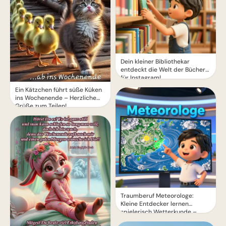
Dein kleiner Bibliothekar
entdeckt die Welt der Bücher
für Instagram!
Ein Kätzchen führt süße Küken
ins Wochenende – Herzliche
Grüße zum Teilen!
Traumberuf Meteorologe:
Kleine Entdecker lernen
spielerisch Wetterkunde –
perfekt für Instagram.