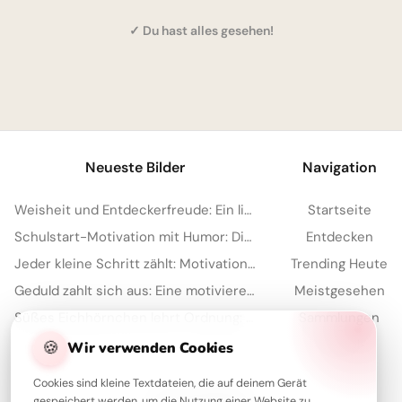
✓ Du hast alles gesehen!
1
Neueste Bilder
Navigation
Weisheit und Entdeckerfreude: Ein liebevoller Schulstart-Gruß für YouTube
Startseite
Schulstart-Motivation mit Humor: Die besten Sprüche für TikTok
Entdecken
Jeder kleine Schritt zählt: Motivation für den Schulstart auf Instagram.
Trending Heute
Geduld zahlt sich aus: Eine motivierende Schulweisheit für dein Pinterest Board
Meistgesehen
Süßes Eichhörnchen lehrt Ordnung: Motivierende Schulstart-Bilder für TikTok
Sammlungen
Artikel
🍪
Wir verwenden Cookies
Cookies sind kleine Textdateien, die auf deinem Gerät
gespeichert werden, um die Nutzung einer Website zu