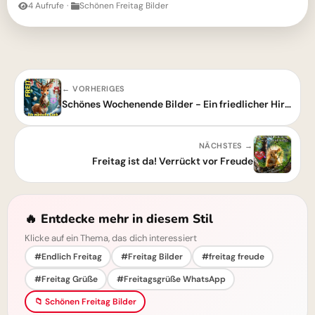
4 Aufrufe
·
Schönen Freitag Bilder
← VORHERIGES
Schönes Wochenende Bilder - Ein friedlicher Hirsch zum Entspannen
NÄCHSTES →
Freitag ist da! Verrückt vor Freude
🔥 Entdecke mehr in diesem Stil
Klicke auf ein Thema, das dich interessiert
#Endlich Freitag
#Freitag Bilder
#freitag freude
#Freitag Grüße
#Freitagsgrüße WhatsApp
📁 Schönen Freitag Bilder