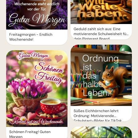
Geduld zahlt sich aus: Eine
motivierende Schulweisheit für
Freitagmorgen - Endlich
dein Pinterest Board
Wochenende!
Süßes Eichhörnchen lehrt
Ordnung: Motivierende
Schulstart-Bilder für TikTok
Schönen Freitag! Guten
Morgen