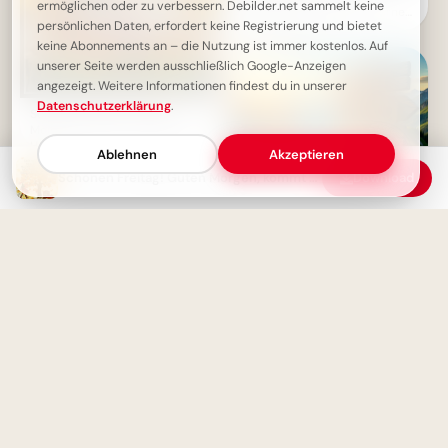
ermöglichen oder zu verbessern. Debilder.net sammelt keine
WhatsApp: Aus Fehlern lernen
persönlichen Daten, erfordert keine Registrierung und bietet
macht schlau!
keine Abonnements an – die Nutzung ist immer kostenlos. Auf
unserer Seite werden ausschließlich Google-Anzeigen
angezeigt. Weitere Informationen findest du in unserer
Datenschutzerklärung
.
Schönen Freitag - Guten
Morgen Gruß mit niedlichem
Hamster
Ablehnen
Akzeptieren
Schönen Freitag! Guten Morgen, kommt gut ins Wochenende
Download
Motivation für die Einschulung:
Bär am Bergpfad mit Spruch
für WhatsApp
Schönen Freitag - Guten
Morgen Grüße zum Start ins