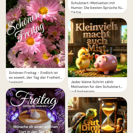
Schulstart-Motivation mit
Humor: Die besten Sprüche für
TikTok
Schönen Freitag - Endlich ist
es soweit, der Tag der Freiheit
Jeder kleine Schritt zählt:
beginnt!
Motivation für den Schulstart
auf Instagram.