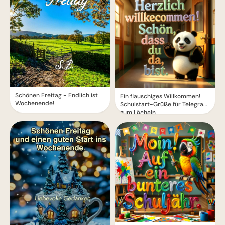
Schönen Freitag - Endlich ist
Ein flauschiges Willkommen!
Wochenende!
Schulstart-Grüße für Telegram
zum Lächeln