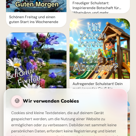
Freudiger Schulstart:
Inspirierende Botschaft für
WhatsApp und mehr
Schönen Freitag und einen
guten Start ins Wochenende
Aufregender Schulstart! Dein
motivierender Gruß für
Instagram
🍪
Wir verwenden Cookies
Schönen Freitag! Endlich ist es
Cookies sind kleine Textdateien, die auf deinem Gerät
soweit - der Tag der Freiheit
gespeichert werden, um die Nutzung einer Website zu
beginnt!
ermöglichen oder zu verbessern. Debilder.net sammelt keine
persönlichen Daten, erfordert keine Registrierung und bietet