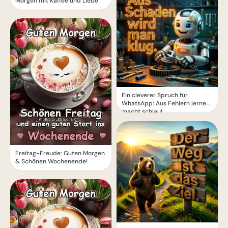
Morgen mit Kaffee und Liebe
Ein cleverer Spruch für
WhatsApp: Aus Fehlern lernen
macht schlau!
Freitag-Freude: Guten Morgen
& Schönen Wochenende!