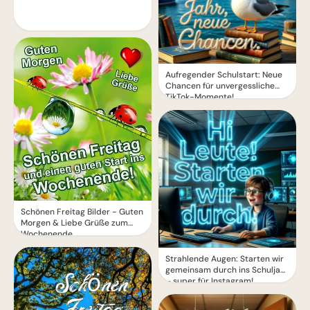
Aufregender Schulstart: Neue
Chancen für unvergessliche
TikTok-Momente!
Schönen Freitag Bilder - Guten
Morgen & Liebe Grüße zum
Wochenende
Strahlende Augen: Starten wir
gemeinsam durch ins Schuljahr
– super für Instagram!