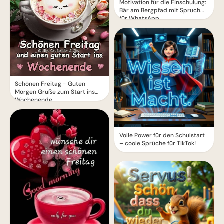
Motivation für die Einschulung:
Bär am Bergpfad mit Spruch
für WhatsApp
Schönen Freitag - Guten
Morgen Grüße zum Start ins
Wochenende
Volle Power für den Schulstart
– coole Sprüche für TikTok!