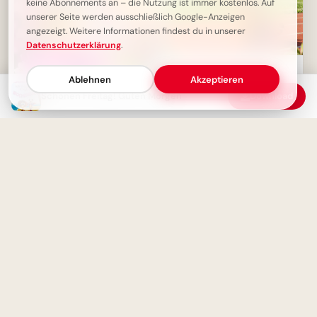
keine Abonnements an – die Nutzung ist immer kostenlos. Auf
unserer Seite werden ausschließlich Google-Anzeigen
angezeigt. Weitere Informationen findest du in unserer
Datenschutzerklärung
.
Ein strahlender Schulstart:
Aufbruch ins Lernen für
Ablehnen
Akzeptieren
Snapchat-Stories!
Schönen Freitag! Guten Morgen
Download
Schönen Freitag! Guten
Morgen - Endlich Wochenende
Ein schwungvoller Start ins
Lernen: Schulbeginn Grüße für
Instagram