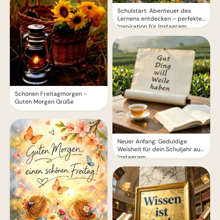
Schulstart: Abenteuer des
Lernens entdecken – perfekte
Inspiration für Instagram
Schönen Freitagmorgen -
Guten Morgen Grüße
Neuer Anfang: Geduldige
Weisheit für dein Schuljahr auf
Instagram.