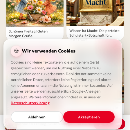
Wissen ist Macht: Die perfekte
Schönen Freitag! Guten
Schulstart-Botschaft für
Morgen Grüße
Instagram!
🍪
Wir verwenden Cookies
Cookies sind kleine Textdateien, die auf deinem Gerät
gespeichert werden, um die Nutzung einer Website zu
ermöglichen oder zu verbessern. Debilder.net sammelt keine
persönlichen Daten, erfordert keine Registrierung und bietet
keine Abonnements an – die Nutzung ist immer kostenlos. Auf
unserer Seite werden ausschließlich Google-Anzeigen
angezeigt. Weitere Informationen findest du in unserer
Datenschutzerklärung
.
Weisheit durch Erfahrung: Ein
motivierender Spruch für
Ablehnen
Akzeptieren
Facebook zum Schulstart.
Schönen Freitag - Freue dich
Schönen Freitag! Guten Morgen mit Blumen und Freude
Download
auf das Wochenende!