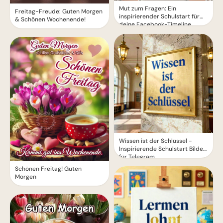
Mut zum Fragen: Ein
Freitag-Freude: Guten Morgen
inspirierender Schulstart für
& Schönen Wochenende!
deine Facebook-Timeline
Wissen ist der Schlüssel -
Inspirierende Schulstart Bilder
für Telegram
Schönen Freitag! Guten
Morgen