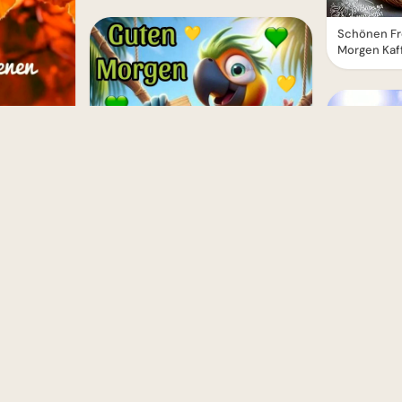
Schönen Fr
Morgen Kaf
erschönen
Freitagswünsche: Ein toller Start in
das Wochenende!