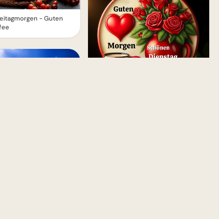
eitagmorgen - Guten
fee
Schönen Dienstag Bilder - Guten
Morgen Grüße mit Freude