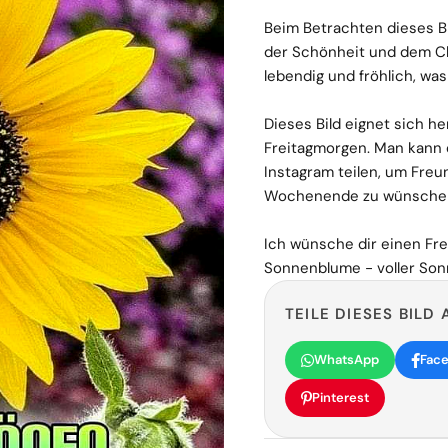
Beim Betrachten dieses Bi
der Schönheit und dem C
lebendig und fröhlich, wa
Dieses Bild eignet sich h
Freitagmorgen. Man kann 
Instagram teilen, um Freu
Wochenende zu wünsche
Ich wünsche dir einen Frei
Sonnenblume - voller So
TEILE DIESES BILD 
WhatsApp
Fac
Pinterest