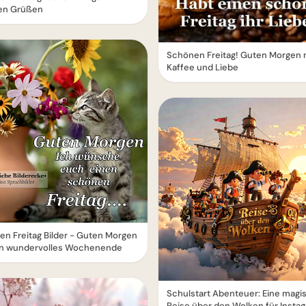
hen Grüßen
Schönen Freitag! Guten Morgen 
Kaffee und Liebe
n Freitag Bilder - Guten Morgen
in wundervolles Wochenende
Schulstart Abenteuer: Eine magi
Reise über den Wolken für Insta