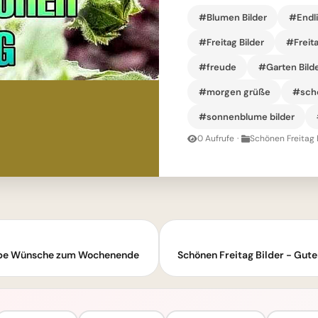
#Blumen Bilder
#Endli
#Freitag Bilder
#Freit
#freude
#Garten Bild
#morgen grüße
#schö
#sonnenblume bilder
0 Aufrufe
·
Schönen Freitag 
Liebe Wünsche zum Wochenende
Schönen Freitag Bilder - Gut