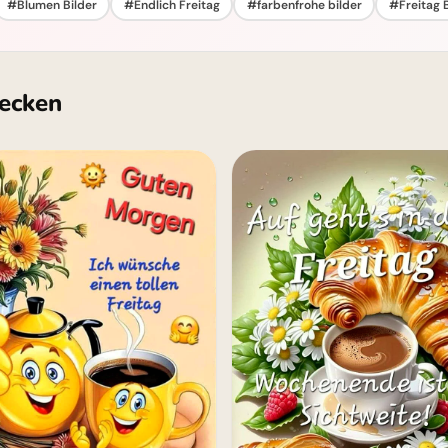
#Blumen Bilder
#Endlich Freitag
#farbenfrohe bilder
#Freitag B
ecken