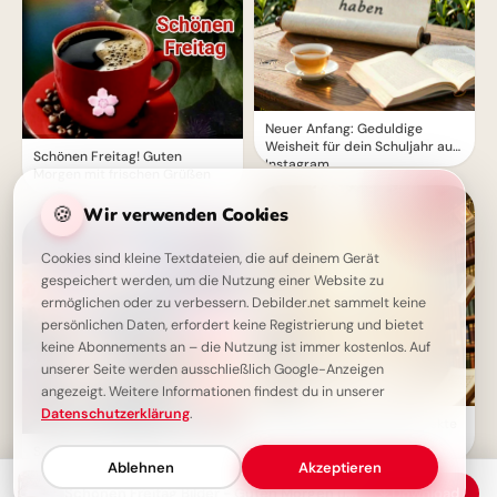
Neuer Anfang: Geduldige
Weisheit für dein Schuljahr auf
Schönen Freitag! Guten
Instagram.
Morgen mit frischen Grüßen
🍪
Wir verwenden Cookies
Cookies sind kleine Textdateien, die auf deinem Gerät
gespeichert werden, um die Nutzung einer Website zu
ermöglichen oder zu verbessern. Debilder.net sammelt keine
persönlichen Daten, erfordert keine Registrierung und bietet
keine Abonnements an – die Nutzung ist immer kostenlos. Auf
unserer Seite werden ausschließlich Google-Anzeigen
angezeigt. Weitere Informationen findest du in unserer
Datenschutzerklärung
.
Wissen ist Macht: Die perfekte
Schulstart-Botschaft für
Schönen Freitag Bilder - Guten
Instagram!
Ablehnen
Akzeptieren
Morgen Gruß mit süßem Hund
Schönen Freitag Bilder - Guten Morgen und ein gutes Wochenende
Download