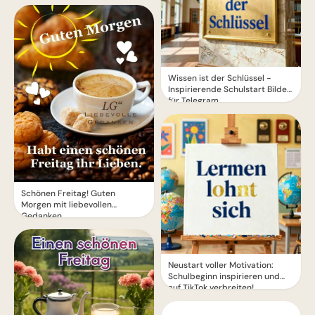
Wissen ist der Schlüssel -
Inspirierende Schulstart Bilder
für Telegram
Schönen Freitag! Guten
Morgen mit liebevollen
Gedanken
Neustart voller Motivation:
Schulbeginn inspirieren und
auf TikTok verbreiten!