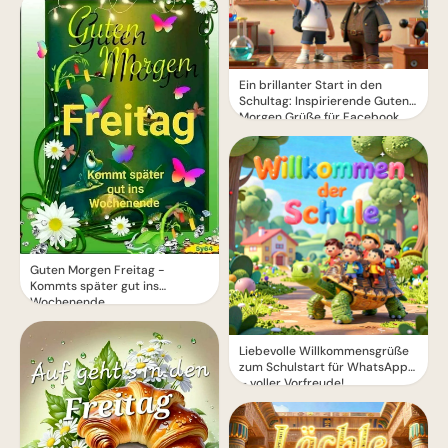
Ein brillanter Start in den
Schultag: Inspirierende Guten
Morgen Grüße für Facebook
Guten Morgen Freitag -
Kommts später gut ins
Wochenende
Liebevolle Willkommensgrüße
zum Schulstart für WhatsApp
– voller Vorfreude!