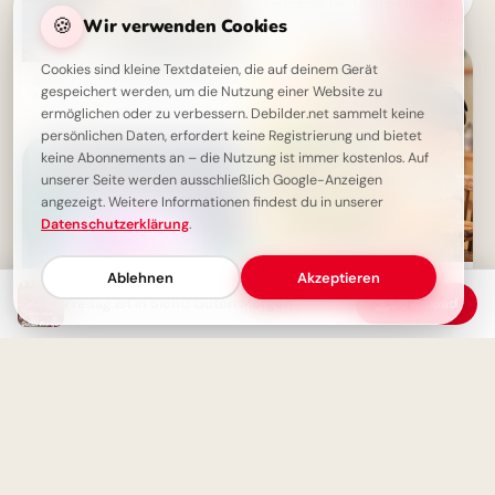
Lernreise: Dein liebevoller
🍪
Schulstart Gruß für WhatsApp
Wir verwenden Cookies
Cookies sind kleine Textdateien, die auf deinem Gerät
Schönen Freitag Bilder - Guten
gespeichert werden, um die Nutzung einer Website zu
Morgen & Feierabend Grüße
ermöglichen oder zu verbessern. Debilder.net sammelt keine
persönlichen Daten, erfordert keine Registrierung und bietet
keine Abonnements an – die Nutzung ist immer kostenlos. Auf
unserer Seite werden ausschließlich Google-Anzeigen
angezeigt. Weitere Informationen findest du in unserer
Datenschutzerklärung
.
Ablehnen
Akzeptieren
Ein fröhliches Hallo zum
Schulstart: Entdecke
Freitag ist in Sicht! Guten Morgen
Download
Lernfreude für Pinterest!
Schönen Freitag Bilder -
Stressfrei ins Wochenende