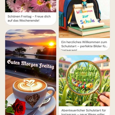
Schönen Freitag - Freue dich
auf das Wochenende!
Ein herzliches Willkommen zum
Schulstart – perfekte Bilder für
Instagram!
Abenteuerlicher Schulstart für
Instagram – neue Wege voller