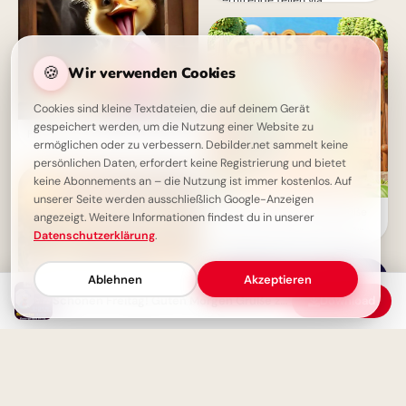
Lernfreude teilen via
WhatsApp!
🍪
Wir verwenden Cookies
Cookies sind kleine Textdateien, die auf deinem Gerät
gespeichert werden, um die Nutzung einer Website zu
Freitag-Freude: Guten Morgen!
ermöglichen oder zu verbessern. Debilder.net sammelt keine
persönlichen Daten, erfordert keine Registrierung und bietet
keine Abonnements an – die Nutzung ist immer kostenlos. Auf
unserer Seite werden ausschließlich Google-Anzeigen
Herzliche Willkommensgrüße
angezeigt. Weitere Informationen findest du in unserer
zum Schulstart für TikTok &
Datenschutzerklärung
.
Co.!
Ablehnen
Akzeptieren
Schönen Freitag! Guten Morgen Grüße zum Wochenende
Download