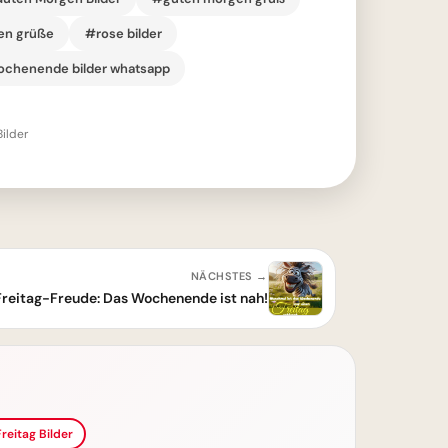
n grüße
#rose bilder
chenende bilder whatsapp
ilder
NÄCHSTES →
Freitag-Freude: Das Wochenende ist nah!
reitag Bilder