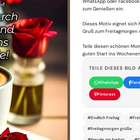
WhatsApp oder Facebook pa
zum Genießen ein.
Dieses Motiv eignet sich h
Gruß zum Freitagmorgen 
Teile diesen schönen Mo
guten Start ins Wochene
TEILE DIESES BILD 
WhatsApp
Fac
Pinterest
#Endlich Freitag
#Frei
#freitagmorgen grüße
#freude am freitag
#G