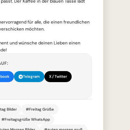
sst. Der Kaffee in der blauen Tasse lädt
ervorragend für alle, die einen freundlichen
verschicken möchten.
ment und wünsche deinen Lieben einen
nde!
AUF:
ebook
Telegram
X / Twitter
tag Bilder
#Freitag Grüße
#Freitagsgrüße WhatsApp
uten Morgen Bilder
#guten morgen gruß