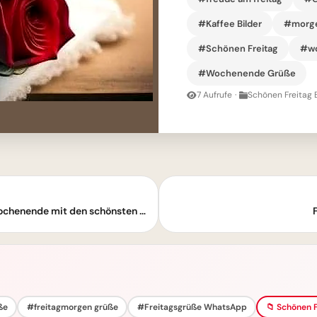
#Kaffee Bilder
#morge
#Schönen Freitag
#wo
#Wochenende Grüße
7 Aufrufe
·
Schönen Freitag B
Endlich Freitag! Starte euphorisch ins Wochenende mit den schönsten Grüßen
ße
#freitagmorgen grüße
#Freitagsgrüße WhatsApp
📁 Schönen F