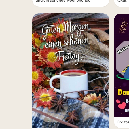
und ein schönes Wochenende
Gruß
Freita