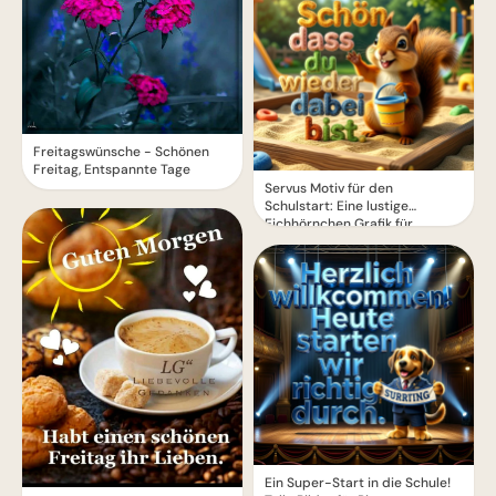
Freitagswünsche - Schönen
Freitag, Entspannte Tage
Servus Motiv für den
Schulstart: Eine lustige
Eichhörnchen Grafik für
WhatsApp
Ein Super-Start in die Schule!