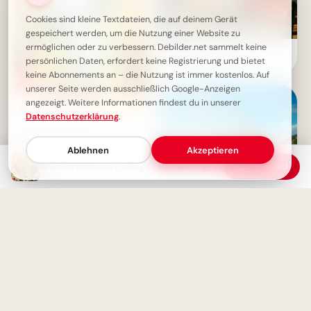
Cookies sind kleine Textdateien, die auf deinem Gerät
gespeichert werden, um die Nutzung einer Website zu
ermöglichen oder zu verbessern. Debilder.net sammelt keine
Moin! Klasse, dass wir uns
persönlichen Daten, erfordert keine Registrierung und bietet
wiederhaben – Schulstart-
Spaß für Instagram
keine Abonnements an – die Nutzung ist immer kostenlos. Auf
unserer Seite werden ausschließlich Google-Anzeigen
angezeigt. Weitere Informationen findest du in unserer
Datenschutzerklärung
.
Schönen Freitag! Froher Start
in das Wochenende
Ablehnen
Akzeptieren
Wunderschönen Freitag - Feierabendgrüße mit Blumen
Download
Aufregender Schulstart: Neue
Chancen für unvergessliche
TikTok-Momente!