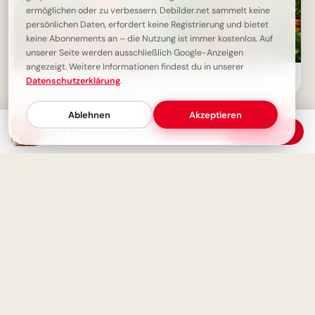
ermöglichen oder zu verbessern. Debilder.net sammelt keine
persönlichen Daten, erfordert keine Registrierung und bietet
keine Abonnements an – die Nutzung ist immer kostenlos. Auf
unserer Seite werden ausschließlich Google-Anzeigen
angezeigt. Weitere Informationen findest du in unserer
Süße Motivation für den
Schöne Freitagmorgen-Grüße
Datenschutzerklärung
.
Schulstart auf Instagram
zum 1. Adventswochenende
Ablehnen
Akzeptieren
Happy Friday: Stressfrei ins Wochenende
Download
Ein cleverer Spruch für
WhatsApp: Aus Fehlern lernen
macht schlau!
Schönen Freitag! Guten
Morgen & guten Start ins