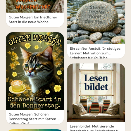
Guten Morgen: Ein friedlicher
Start in die neue Woche
Ein sanfter Anstoß für stetiges
Lernen: Motivation zum
Schulstart für YouTube.
Guten Morgen! Schönen
Donnerstag Start mit Katzen-
Kaffee-Gruß
Lesen bildet! Motivierende
Botschaft zum Schulanfang für