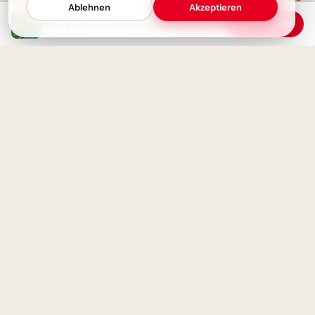
Ablehnen
Akzeptieren
Freitag-Gruß: Guten Morgen mit liebevollen Gedanken
Download
Schönen Donnerstag: Guten
Morgen, das Wochenende
kommt!
Weisheit durch Erfahrung: Ein
motivierender Spruch für
Facebook zum Schulstart.
Guten Morgen - Schönen
Donnerstag Bilder für
WhatsApp
Ohne Fleiß kein Preis: Starte