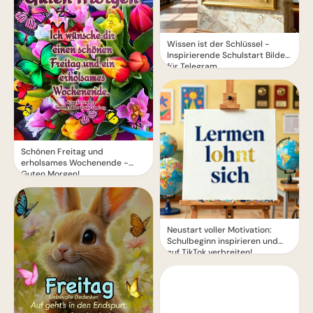
Wissen ist der Schlüssel -
Inspirierende Schulstart Bilder
für Telegram
Schönen Freitag und
erholsames Wochenende -
Guten Morgen!
Neustart voller Motivation:
Schulbeginn inspirieren und
auf TikTok verbreiten!