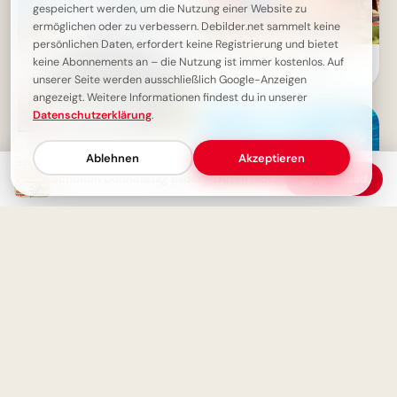
gespeichert werden, um die Nutzung einer Website zu
ermöglichen oder zu verbessern. Debilder.net sammelt keine
persönlichen Daten, erfordert keine Registrierung und bietet
Mit Begeisterung lernen:
keine Abonnements an – die Nutzung ist immer kostenlos. Auf
Inspirierende Bilder zum
unserer Seite werden ausschließlich Google-Anzeigen
Schulstart für YouTube!
angezeigt. Weitere Informationen findest du in unserer
Datenschutzerklärung
.
Guten Morgen, Schönen
Ablehnen
Akzeptieren
Donnerstag - Ein frischer Start
in den Tag
Schönen Donnerstag Bilder - Guten Morgen Grüße mit niedlichem Bären
Download
Voller Vorfreude in ein neues
Abenteuer: Schulstart Grüße
für WhatsApp
Schönen Donnerstag! Guten
Morgen mit positiven Grüßen