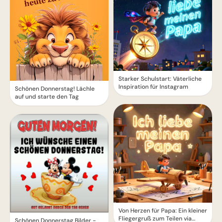
Starker Schulstart: Väterliche
Inspiration für Instagram
Schönen Donnerstag! Lächle
auf und starte den Tag
Von Herzen für Papa: Ein kleiner
Fliegergruß zum Teilen via
Schönen Donnerstag Bilder -