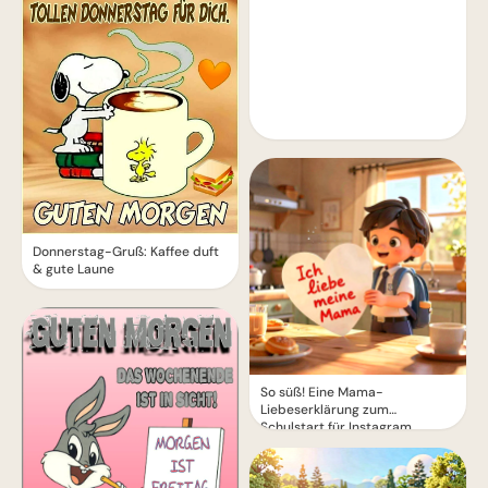
Donnerstag-Gruß: Kaffee duft
& gute Laune
So süß! Eine Mama-
Liebeserklärung zum
Schulstart für Instagram