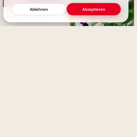
Ablehnen
Akzeptieren
Guten Morgen Montag: Mit
Kaffee in die neue Woche
Schönen Mittwoch Bilder -
Halbzeit-Motivation mit Blumen
& Kaffee