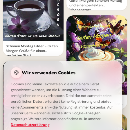
Guten Morgen! Schönen Montag
und einen perfekten
Wochenstart
Schönen Montag Bilder - Guten
Morgen Grüße für einen
perfekten Start
🍪
Wir verwenden Cookies
Cookies sind kleine Textdateien, die auf deinem Gerät
gespeichert werden, um die Nutzung einer Website zu
ermöglichen oder zu verbessern. Debilder.net sammelt keine
Guten Morgen Mittwoch -
persönlichen Daten, erfordert keine Registrierung und bietet
Halbzeit-Motivation mit Kaffee &
keine Abonnements an – die Nutzung ist immer kostenlos. Auf
Schmetterlingen
unserer Seite werden ausschließlich Google-Anzeigen
angezeigt. Weitere Informationen findest du in unserer
Datenschutzerklärung
.