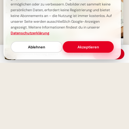
ermöglichen oder zu verbessern. Debilder.net sammelt keine
persönlichen Daten, erfordert keine Registrierung und bietet
keine Abonnements an – die Nutzung ist immer kostenlos. Auf
Schönen Montag Nachmittag -
unserer Seite werden ausschließlich Google-Anzeigen
Guten Tag und einen guten
Start!
angezeigt. Weitere Informationen findest du in unserer
Datenschutzerklärung
.
Schulstart mit einem
Ablehnen
Akzeptieren
Schmunzeln: Deine Facebook-
Grüße zum ABC-Abenteuer!
Schönen Montag Bilder - Guten Morgen Grüße zum Wochenstart
Download
Guten Start in die neue Woche:
Schönen Montag Bilder
Entdecke die Welt der Bücher: