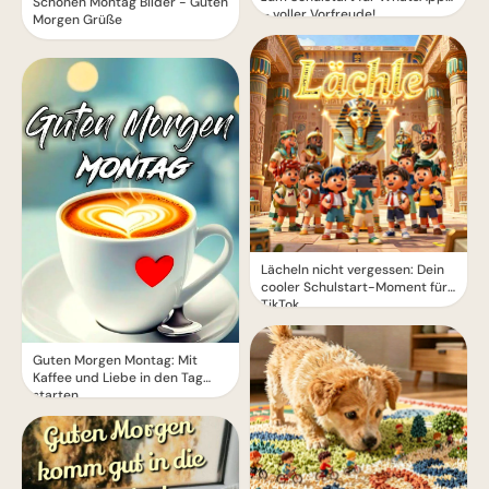
Schönen Montag Bilder - Guten
– voller Vorfreude!
Morgen Grüße
Lächeln nicht vergessen: Dein
cooler Schulstart-Moment für
TikTok
Guten Morgen Montag: Mit
Kaffee und Liebe in den Tag
starten