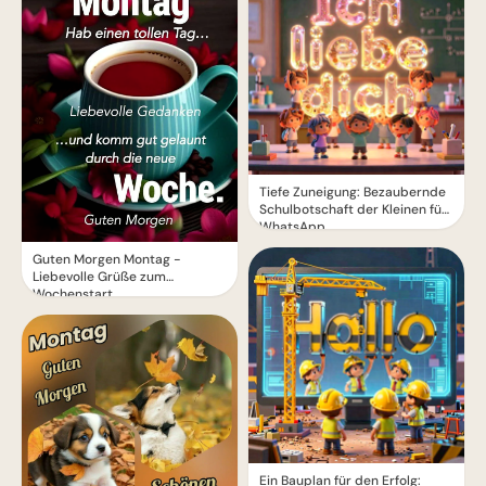
Tiefe Zuneigung: Bezaubernde
Schulbotschaft der Kleinen für
WhatsApp
Guten Morgen Montag -
Liebevolle Grüße zum
Wochenstart
Ein Bauplan für den Erfolg: