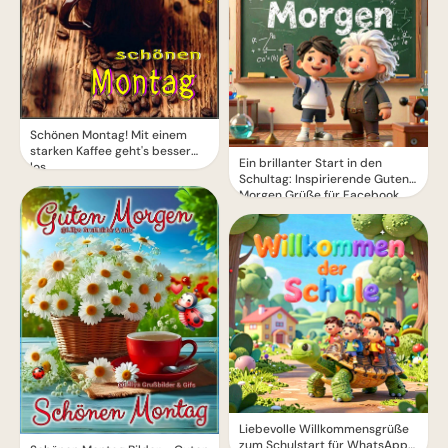
Schönen Montag! Mit einem
starken Kaffee geht's besser
Ein brillanter Start in den
los
Schultag: Inspirierende Guten
Morgen Grüße für Facebook
Liebevolle Willkommensgrüße
zum Schulstart für WhatsApp