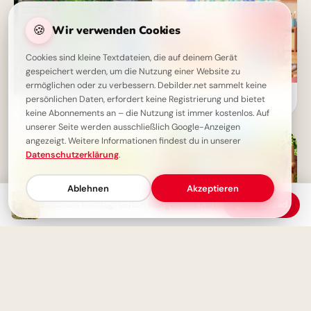
🍪
Wir verwenden Cookies
Cookies sind kleine Textdateien, die auf deinem Gerät
gespeichert werden, um die Nutzung einer Website zu
ermöglichen oder zu verbessern. Debilder.net sammelt keine
Fröhlicher Schulstart:
persönlichen Daten, erfordert keine Registrierung und bietet
Gemeinsamkeit und
Schönen Montag Bilder - Guten
keine Abonnements an – die Nutzung ist immer kostenlos. Auf
Lernfreude teilen via
Morgen Grüße zum
WhatsApp!
unserer Seite werden ausschließlich Google-Anzeigen
Wochenstart
angezeigt. Weitere Informationen findest du in unserer
Datenschutzerklärung
.
Ablehnen
Akzeptieren
Schönen Montag! Guten Morgen mit Kaffee und Herbstgruß
Download
Herzliche Willkommensgrüße
zum Schulstart für TikTok &
Co.!