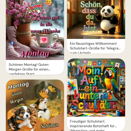
Ein flauschiges Willkommen!
Schulstart-Grüße für Telegram
zum Lächeln
Schönen Montag! Guten
Morgen Grüße für einen
perfekten Start
Freudiger Schulstart:
Inspirierende Botschaft für
WhatsApp und mehr