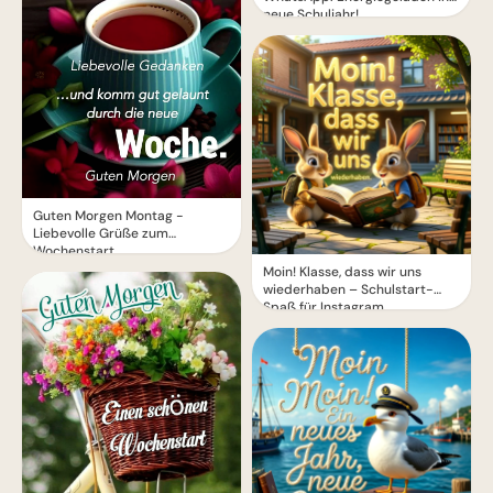
neue Schuljahr!
Guten Morgen Montag -
Liebevolle Grüße zum
Wochenstart
Moin! Klasse, dass wir uns
wiederhaben – Schulstart-
Spaß für Instagram