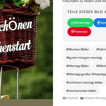
Freunden zu teilen und i
TEILE DIESES BILD 
WhatsApp
Fac
Pinterest
#Blumen Bilder
#fahrr
#guten morgen montag
#Montag Bilder
#Mont
#Montagsgrüße WhatsAp
#schönen montag bilder
#wochenstart bilder
9 Aufrufe
·
Schönen Montag 