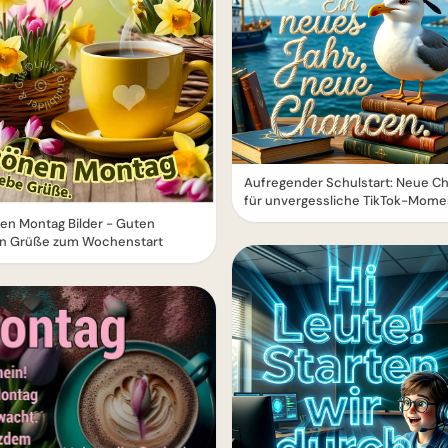
Aufregender Schulstart: Neue C
für unvergessliche TikTok-Mome
en Montag Bilder - Guten
n Grüße zum Wochenstart