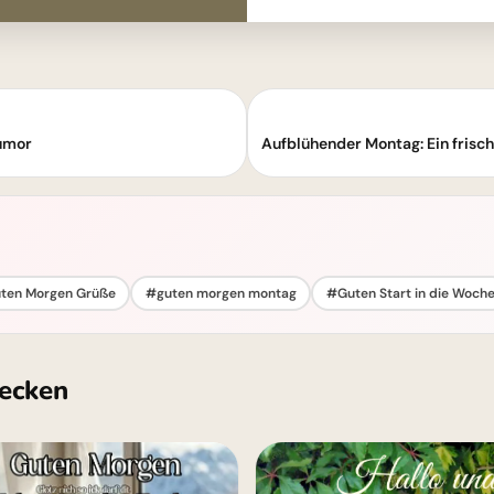
umor
ten Morgen Grüße
#guten morgen montag
#Guten Start in die Woch
ecken