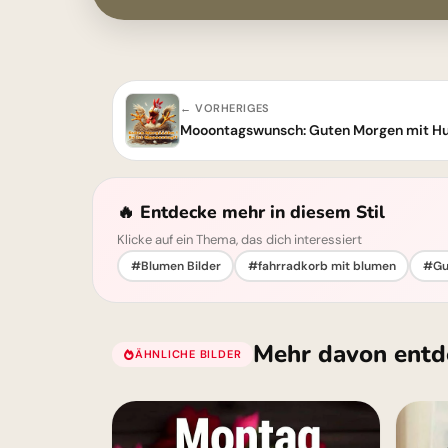
← VORHERIGES
Mooontagswunsch: Guten Morgen mit H
🔥 Entdecke mehr in diesem Stil
Klicke auf ein Thema, das dich interessiert
#Blumen Bilder
#fahrradkorb mit blumen
#Gu
Mehr davon entd
ÄHNLICHE BILDER