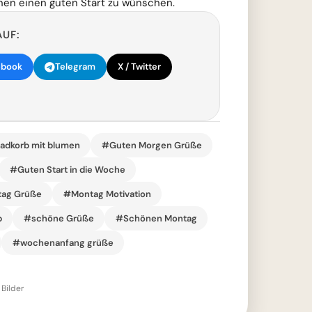
hnen einen guten Start zu wünschen.
AUF:
ebook
Telegram
X / Twitter
adkorb mit blumen
#Guten Morgen Grüße
#Guten Start in die Woche
ag Grüße
#Montag Motivation
p
#schöne Grüße
#Schönen Montag
#wochenanfang grüße
Bilder