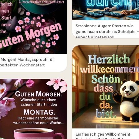
Strahlende Augen: Starten wir
gemeinsam durch ins Schuljahr 
super für Instagram!
 Morgen! Montagsspruch für
 perfekten Wochenstart
Ein flauschiges Willkommen!