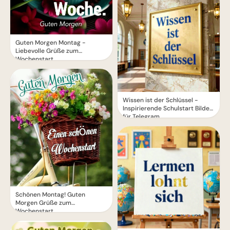
Guten Morgen Montag -
Liebevolle Grüße zum
Wochenstart
Wissen ist der Schlüssel -
Inspirierende Schulstart Bilder
für Telegram
Schönen Montag! Guten
Morgen Grüße zum
Wochenstart