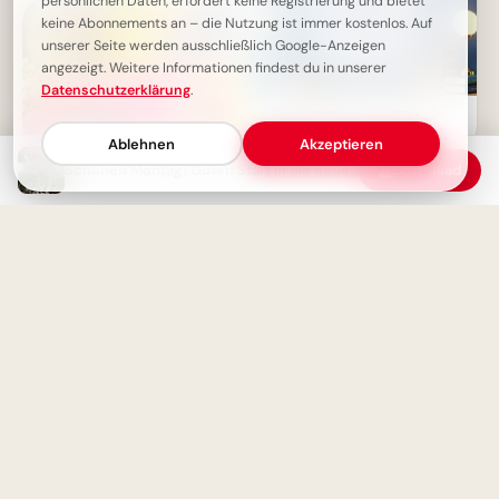
persönlichen Daten, erfordert keine Registrierung und bietet
keine Abonnements an – die Nutzung ist immer kostenlos. Auf
unserer Seite werden ausschließlich Google-Anzeigen
angezeigt. Weitere Informationen findest du in unserer
Datenschutzerklärung
.
Ohne Fleiß kein Preis: Starte
deine Lernreise voller
Ablehnen
Akzeptieren
Motivation für Instagram
Schönen Montag! Guten Start in die neue Woche
Download
Schönen Montag Bilder - Guten
Morgen und einen
erfolgreichen Start
Motivations-Boost: 'Wer rastet,
der rostet' für deine
Facebook-Timeline!