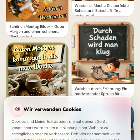
Wissen ist Macht: Die perfekte
Schulstart-Botschaft für
Instagram!
Schönen Montag Bilder - Guten
Morgen und einen schönen
Wochenstart!
Weisheit durch Erfahrung: Ein
motivierender Spruch für
Facebook zum Schulstart.
🍪
Wir verwenden Cookies
Cookies sind kleine Textdateien, die auf deinem Gerät
Guten Morgen! Komm gut in die
gespeichert werden, um die Nutzung einer Website zu
neue Woche
ermöglichen oder zu verbessern. Debilder.net sammelt keine