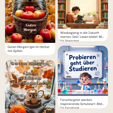
Wissbegierig in die Zukunft
starten: Dein 'Lesen bildet' Bild
für Snapchat
Guten Morgen! Igel im Herbst
mit Äpfeln
Forschergeist wecken:
Inspirierende Schulstart-Bilder
für Facebook