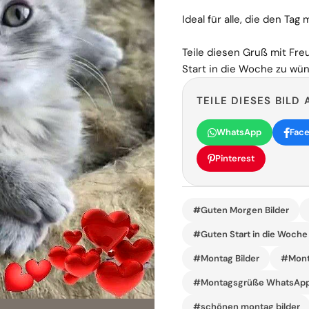
Ideal für alle, die den T
Teile diesen Gruß mit Fre
Start in die Woche zu wü
TEILE DIESES BILD 
WhatsApp
Fac
Pinterest
#Guten Morgen Bilder
#Guten Start in die Woche
#Montag Bilder
#Mont
#Montagsgrüße WhatsAp
#schönen montag bilder