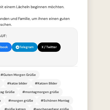
ag mit einem Lächeln beginnen möchten.
unden und Familie, um ihnen einen guten
nschen.
AUF:
ebook
Telegram
X / Twitter
#Guten Morgen Grüße
#katze bilder
#Katzen Bilder
ag Grüße
#montagmorgen grüße
p
#morgen grüße
#Schönen Montag
#süße katzen
#wochenanfang grüße