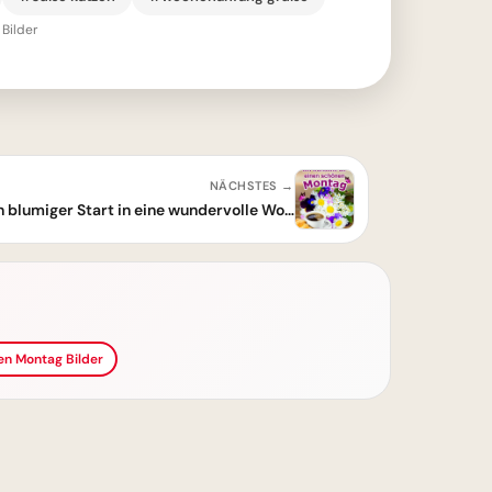
Bilder
NÄCHSTES →
Frische Energie am Montag: Dein blumiger Start in eine wundervolle Woche
en Montag Bilder