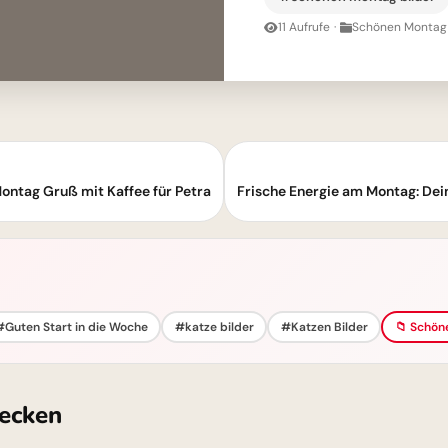
11 Aufrufe
·
Schönen Montag 
ontag Gruß mit Kaffee für Petra
#Guten Start in die Woche
#katze bilder
#Katzen Bilder
📁 Schön
ecken