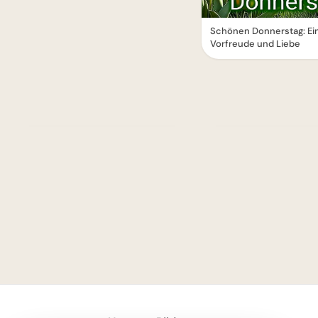
Schönen Donnerstag: Ein 
Vorfreude und Liebe
1