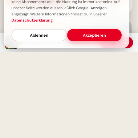
keine Abonnements an – die Nutzung ist immer kostenlos. Auf
Fragen führt zu Wissen: Dein
unserer Seite werden ausschließlich Google-Anzeigen
motivierender Spruch für
Schönen Donnerstag: Ein
TikTok!
angezeigt. Weitere Informationen findest du in unserer
zauberhafter Morgen
Datenschutzerklärung
.
Ablehnen
Akzeptieren
Donnerstag-Gruß: Kaffee duft & gute Laune
Download
Wissen schafft Zukunft: Dein
motivierender Gruß zum
Schulstart via WhatsApp!
Donnerstag-Gruß: Fast ist
Wochenende!