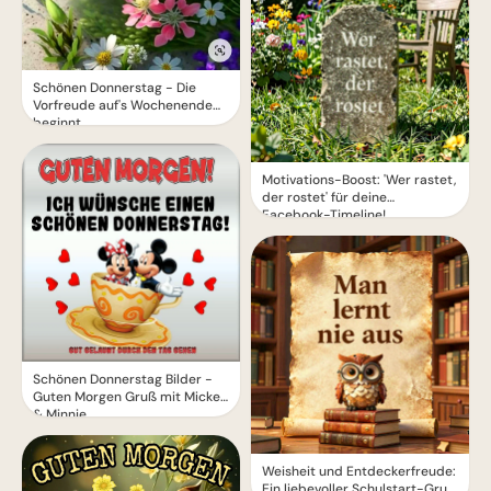
Schönen Donnerstag - Die
Vorfreude auf's Wochenende
beginnt
Motivations-Boost: 'Wer rastet,
der rostet' für deine
Facebook-Timeline!
Schönen Donnerstag Bilder -
Guten Morgen Gruß mit Mickey
& Minnie
Weisheit und Entdeckerfreude:
Ein liebevoller Schulstart-Gruß