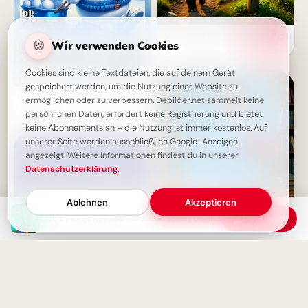
Motivation für die Einschulung:
🍪
Wir verwenden Cookies
Bär am Bergpfad mit Spruch
für WhatsApp
Cookies sind kleine Textdateien, die auf deinem Gerät
gespeichert werden, um die Nutzung einer Website zu
Happy Donnerstag! Der Freitag
ermöglichen oder zu verbessern. Debilder.net sammelt keine
ist fast da!
persönlichen Daten, erfordert keine Registrierung und bietet
keine Abonnements an – die Nutzung ist immer kostenlos. Auf
unserer Seite werden ausschließlich Google-Anzeigen
angezeigt. Weitere Informationen findest du in unserer
Datenschutzerklärung
.
Ablehnen
Akzeptieren
Liebe Morgengrüße für einen tollen Donnerstag
Download
Volle Power für den Schulstart
– coole Sprüche für TikTok!