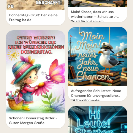
Moin! Klasse, dass wir uns
Donnerstag-Gruß: Der kleine
wiederhaben – Schulstart-
Freitag ist da!
Spaß für Instagram
Aufregender Schulstart: Neue
Chancen für unvergessliche
TikTok-Momente!
Schönen Donnerstag Bilder -
Guten Morgen Grüße