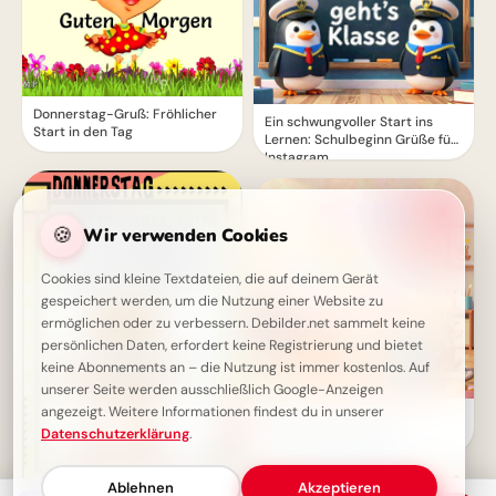
Donnerstag-Gruß: Fröhlicher
Ein schwungvoller Start ins
Start in den Tag
Lernen: Schulbeginn Grüße für
Instagram
🍪
Wir verwenden Cookies
Cookies sind kleine Textdateien, die auf deinem Gerät
gespeichert werden, um die Nutzung einer Website zu
ermöglichen oder zu verbessern. Debilder.net sammelt keine
persönlichen Daten, erfordert keine Registrierung und bietet
keine Abonnements an – die Nutzung ist immer kostenlos. Auf
unserer Seite werden ausschließlich Google-Anzeigen
angezeigt. Weitere Informationen findest du in unserer
Fröhlicher Schulstart:
Datenschutzerklärung
.
Gemeinsamkeit und
Lernfreude teilen via
WhatsApp!
Ablehnen
Akzeptieren