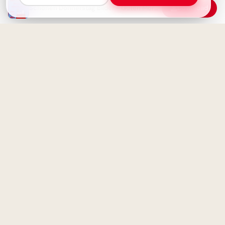
Schönen Donnerstag Bilder - Guten Morgen Gruß mit Mickey & Minnie
Download
Donnerstag-Gruß: Mit Kaffee in
den Tag
Herzliche Willkommensgrüße
zum Schulstart für TikTok &
Co.!
Donnerstag-Gruß: Morgen ist
Freitag! Das Wochenende ist
bald da